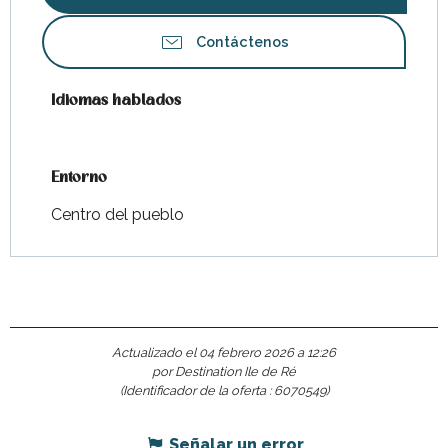
Contáctenos
Idiomas hablados
Idiomas hablados
Entorno
Entorno
Centro del pueblo
Actualizado el 04 febrero 2026 a 12:26
por Destination Ile de Ré
(Identificador de la oferta :
6070549
)
Señalar un error