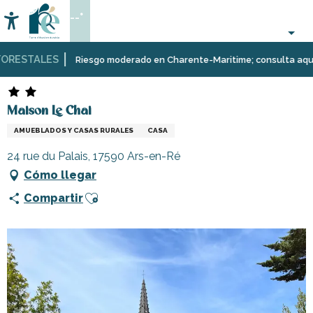
Aller
--°
au
Accessibilité
Buscar
contenu
principal
RESTALES
Página Web
Estancia
Alojamiento
Alquileres
Maison Le Chai
Riesgo moderado en Charente-Maritime; consulta aquí las 
de
vacaciones
Maison Le Chai
AMUEBLADOS Y CASAS RURALES
CASA
24 rue du Palais, 17590 Ars-en-Ré
Cómo llegar
Ajouter aux favoris
Compartir