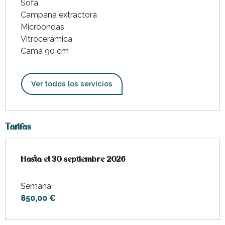
Sofá
Campana extractora
Microondas
Vitrocerámica
Cama 90 cm
Ver todos los servicios
Tarifas
Desde
Hasta el
27 junio 2026
30 septiembre 2026
hasta
30 septiembre 2026
Semana
850,00 €