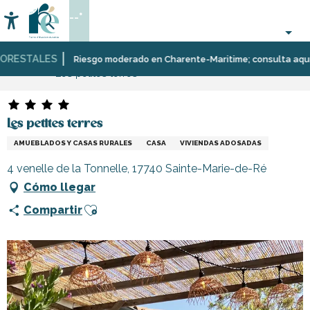
Aller
--°
au
Accessibilité
Buscar
contenu
principal
RESTALES
Página Web
Estancia
Alojamiento
Alquileres
Riesgo moderado en Charente-Maritime; consulta aquí las 
Les petites terres
de
vacaciones
Les petites terres
AMUEBLADOS Y CASAS RURALES
CASA
VIVIENDAS ADOSADAS
4 venelle de la Tonnelle, 17740 Sainte-Marie-de-Ré
Cómo llegar
Ajouter aux favoris
Compartir