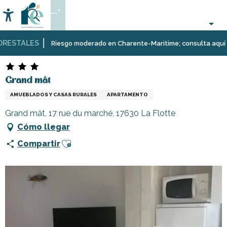
Aller
--°
au
Accessibilité
Buscar
contenu
principal
ESTALES
Página Web
Estancia
Alojamiento
Alquileres
Grand mât
Riesgo moderado en Charente-Maritime; consulta aquí las r
de
vacaciones
Grand mât
AMUEBLADOS Y CASAS RURALES
APARTAMENTO
Grand mât, 17 rue du marché, 17630 La Flotte
Cómo llegar
Ajouter aux favoris
Compartir