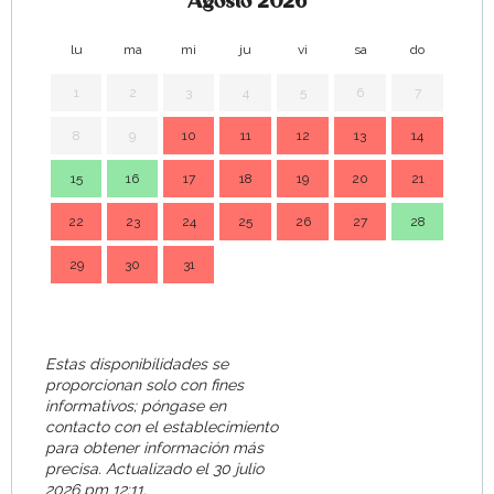
Agosto 2026
lu
ma
mi
ju
vi
sa
do
lu
1
2
3
4
5
6
7
8
9
10
11
12
13
14
7
15
16
17
18
19
20
21
14
22
23
24
25
26
27
28
21
29
30
31
28
Estas disponibilidades se
proporcionan solo con fines
informativos; póngase en
contacto con el establecimiento
para obtener información más
precisa.
Actualizado el
30 julio
2026 pm 12:11.