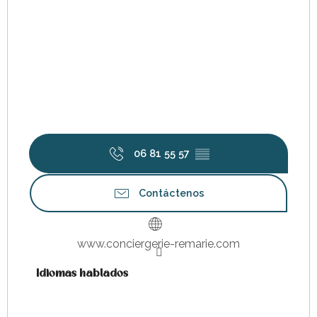
06 81 55 57
▒▒
Contáctenos
www.conciergerie-remarie.com
Idiomas hablados
Idiomas hablados