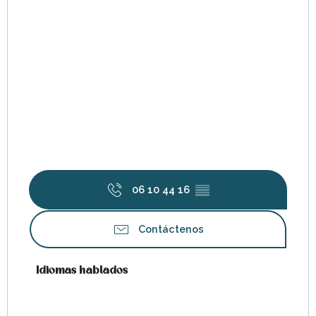
06 10 44 16
▒▒
Contáctenos
Idiomas hablados
Idiomas hablados