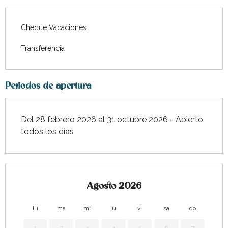
Desde
2 mayo 2026
hasta
15
mayo 2026
Cheque Vacaciones
Desde
16 mayo 2026
hasta
22
Transferencia
mayo 2026
Desde
23 mayo 2026
hasta
29
mayo 2026
Periodos de apertura
Desde
30 mayo 2026
hasta
5
junio 2026
Del 28 febrero 2026 al 31 octubre 2026 - Abierto
todos los días
Desde
6 junio 2026
hasta
12
junio 2026
Desde
13 junio 2026
hasta
19
junio 2026
Agosto 2026
Desde
20 junio 2026
hasta
26
junio 2026
lu
ma
mi
ju
vi
sa
do
lu
Desde
27 junio 2026
hasta
3