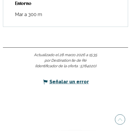
Entorno
Entorno
Mar a 300 m
Actualizado el 28 marzo 2026 a 15:35
por Destination Ile de Ré
(Identificador de la oferta :
5784020
)
Señalar un error