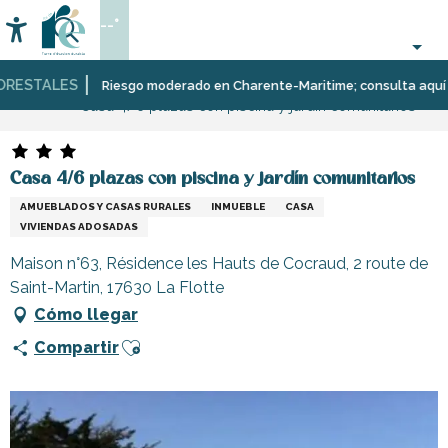
Aller
--°
au
Accessibilité
Buscar
contenu
principal
ESTALES
Página Web
Estancia
Alojamiento
Alquileres
Riesgo moderado en Charente-Maritime; consulta aquí las r
Casa 4/6 plazas con piscina y jardín comunitarios
de
vacaciones
Casa 4/6 plazas con piscina y jardín comunitarios
AMUEBLADOS Y CASAS RURALES
INMUEBLE
CASA
VIVIENDAS ADOSADAS
Maison n°63, Résidence les Hauts de Cocraud, 2 route de
Saint-Martin, 17630 La Flotte
Cómo llegar
Ajouter aux favoris
Compartir