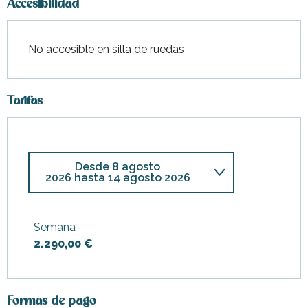
Accesibilidad
No accesible en silla de ruedas
Tarifas
Desde
8 agosto
2026
hasta
14 agosto 2026
Desde
28 febrero
2026
hasta
3 abril 2026
Semana
2.290,00 €
Desde
4 abril 2026
hasta
17
abril 2026
Desde
18 abril 2026
hasta
1
mayo 2026
Formas de pago