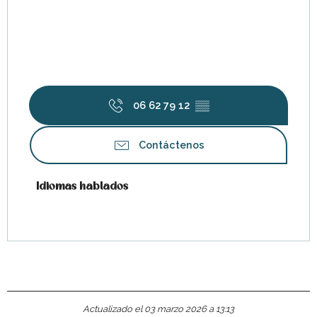
06 62 79 12
▒▒
Contáctenos
Idiomas hablados
Idiomas hablados
Actualizado el 03 marzo 2026 a 13:13