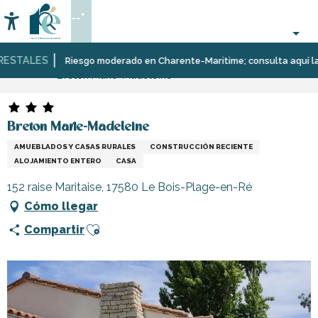
Aller
--°
au
Accessibilité
Buscar
contenu
principal
STALES
Página Web
Estancia
Alojamiento
Alquileres
Riesgo moderado en Charente-Maritime; consulta aquí las res
Breton Marie-Madeleine
de
vacaciones
Breton Marie-Madeleine
AMUEBLADOS Y CASAS RURALES
CONSTRUCCIÓN RECIENTE
ALOJAMIENTO ENTERO
CASA
152 raise Maritaise, 17580 Le Bois-Plage-en-Ré
Cómo llegar
Ajouter aux favoris
Compartir