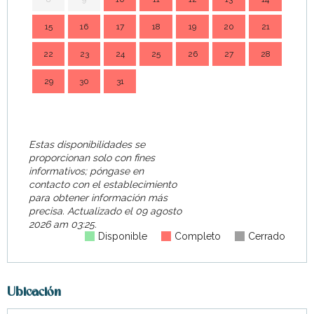
15
16
17
18
19
20
21
14
22
23
24
25
26
27
28
21
29
30
31
28
Estas disponibilidades se
proporcionan solo con fines
informativos; póngase en
contacto con el establecimiento
para obtener información más
precisa.
Actualizado el
09 agosto
2026 am 03:25.
Disponible
Completo
Cerrado
Ubicación