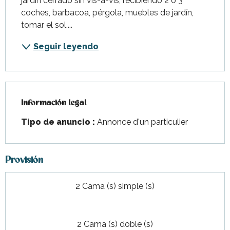
jardín cerrado sin vis-à-vis, recibiendo 2 o 3 
coches, barbacoa, pérgola, muebles de jardín, 
tomar el sol,...
Seguir leyendo
Información legal
Información legal
Tipo de anuncio :
Annonce d'un particulier
Provisión
2 Cama (s) simple (s)
2 Cama (s) doble (s)