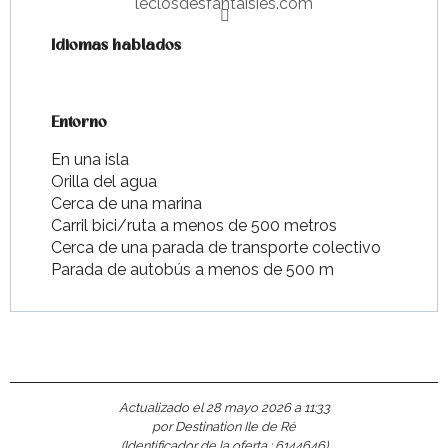
leclosdesfantaisies.com
Idiomas hablados
Idiomas hablados
Entorno
Entorno
En una isla
Orilla del agua
Cerca de una marina
Carril bici/ruta a menos de 500 metros
Cerca de una parada de transporte colectivo
Parada de autobús a menos de 500 m
Actualizado el 28 mayo 2026 a 11:33
por Destination Ile de Ré
(Identificador de la oferta :
6144646
)