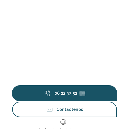
06 22 97 52
▒▒
Contáctenos