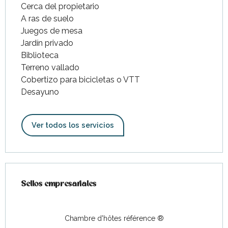
Cerca del propietario
A ras de suelo
Juegos de mesa
Jardín privado
Biblioteca
Terreno vallado
Cobertizo para bicicletas o VTT
Desayuno
Ver todos los servicios
Oferta de prestaciones
Sellos empresariales
Sellos empresariales
Chambre d'hôtes référence ®