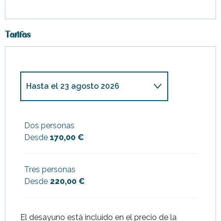
Tarifas
Hasta el
23 agosto 2026
Desde
18 mayo 2026
hasta
2
julio 2026
Dos personas
Desde
170,00 €
Desde
3 julio 2026
hasta
9
julio 2026
Desde
24 agosto
Tres personas
2026
hasta
13 septiembre
2026
Desde
220,00 €
Desde
14 septiembre
2026
hasta
31 diciembre 2026
El desayuno está incluido en el precio de la