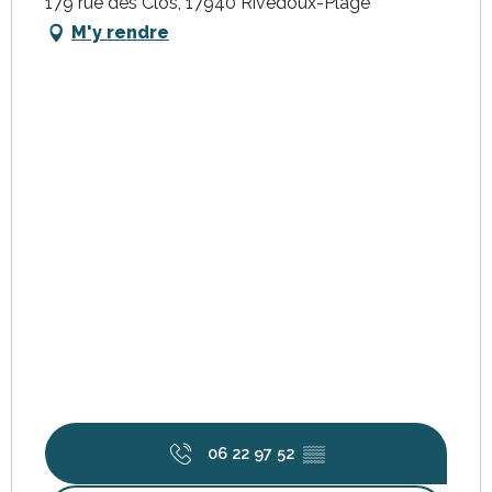
179 rue des Clos, 17940 Rivedoux-Plage
M'y rendre
06 22 97 52
▒▒