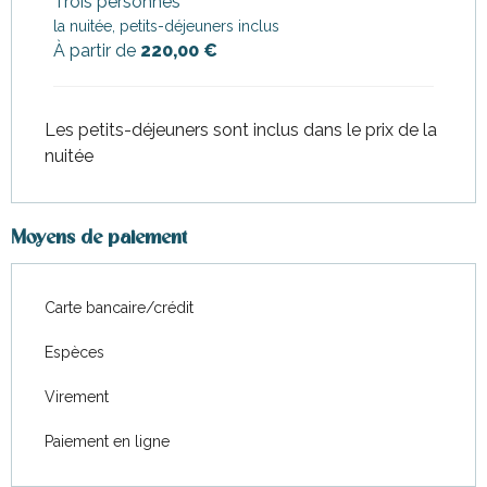
Trois personnes
la nuitée, petits-déjeuners inclus
Du
14 septembre 2026
au
31
À partir de
220,00 €
décembre 2026
Les petits-déjeuners sont inclus dans le prix de la
nuitée
Moyens de paiement
Carte bancaire/crédit
Espèces
Virement
Paiement en ligne