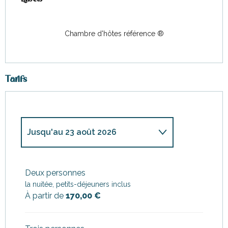
Chambre d'hôtes référence ®
Tarifs
Jusqu'au
23 août 2026
Du
18 mai 2026
au
2 juillet
2026
Deux personnes
la nuitée, petits-déjeuners inclus
Du
3 juillet 2026
au
9 juillet
2026
À partir de
170,00 €
Du
24 août 2026
au
13
septembre 2026