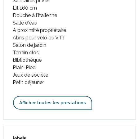
Sanitaires privés
Lit 160 cm
Douche à l'italienne
Salle d'eau
A proximité propriétaire
Abris pour vélo ou VTT
Salon de jardin
Terrain clos
Bibliothèque
Plain-Pied
Jeux de société
Petit déjeuner
Afficher toutes les prestations
Offres de prestations
Labels
Labels