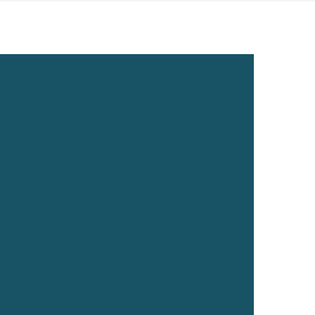
 vistazo
le sorprenderá por la diversidad de sus libros
a o entre amigos, encontrará una colección
00.000 libros antiguos y de ocasión, desde
os días.