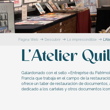
Flotte
 Portes-en-Ré
x
edoux-Plage
nt-Martin-de-Ré
nte-Marie-de-Ré
Página Web
Descubrir
Lo imprescindible
L’At
L’Atelier Quil
Galardonado con el sello «Entreprise du Patrimoin
Francia que trabaja en el campo de la restauraci
ofrece un taller de restauración de documentos, 
dedicado a los carteles y otros documentos icon