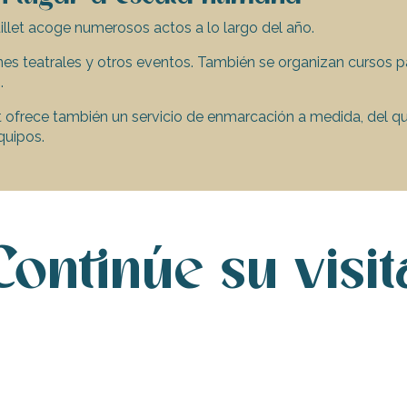
 Quillet acoge numerosos actos a lo largo del año.
s teatrales y otros eventos. También se organizan cursos par
.
t ofrece también un servicio de enmarcación a medida, del que 
quipos.
Continúe su visit
tiguo taller de
 en Atelier Quillet
Librería Atelier Quil