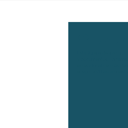
De un
Esta librería de 400 m2 
y documentos. En famili
excepcional de más de 1
el siglo XVI hasta nuestr