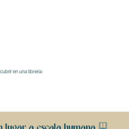
rir en una librería
un lugar a escala humana