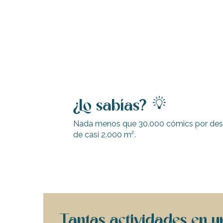
¿Lo sabías?
Nada menos que 30.000 cómics por descub
ble
de casi 2.000 m².
Tantas actividades en 