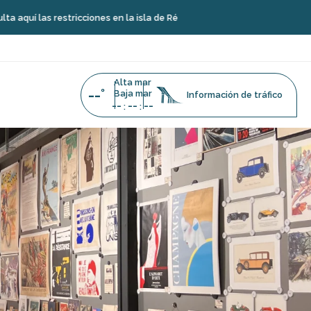
tricciones en la isla de Ré
Alta mar
--°
Baja mar
Información de tráfico
--
--
--
:
: