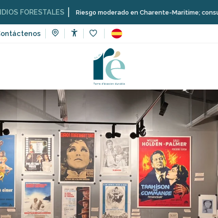
STALES
Riesgo moderado en Charente-Maritime; consulta aquí las res
ontáctenos
Accessibilité
Voir les favoris