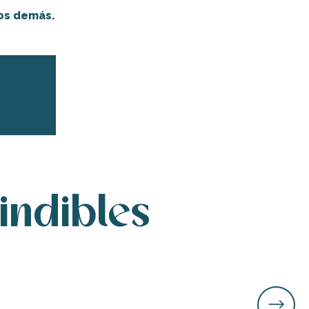
los demás.
er aux favoris
indibles