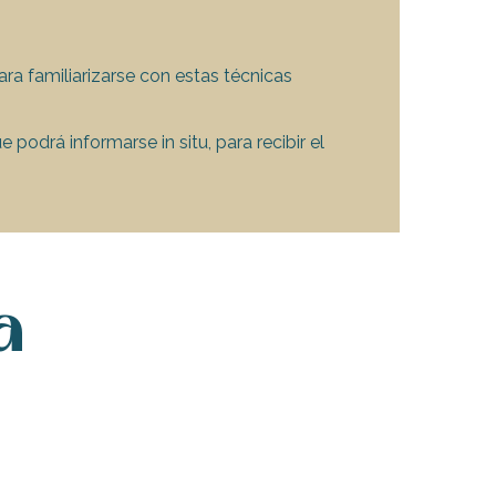
a familiarizarse con estas técnicas
podrá informarse in situ, para recibir el
a
let