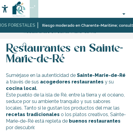
Aller
--°
au
Accessibilité
Buscar
contenu
principal
IOS FORESTALES
Página Web
Descubrir
Diez
Sainte-
Riesgo moderado en Charente-Maritime; consulta a
Restaurantes en Sainte-Marie-de-Ré
pueblos
Marie-
y
de-
paisajes
Ré
Restaurantes en Sainte-
multifacéticos
Marie-de-Ré
Sumérjase en la autenticidad de
Sainte-Marie-de-Ré
a través de sus
acogedores restaurantes
y su
cocina local
.
Este pueblo de la isla de Ré, entre la tierra y el océano,
seduce por su ambiente tranquilo y sus sabores
locales. Tanto si le gustan los productos del mar, las
recetas tradicionales
o los platos creativos, Sainte-
Marie-de-Ré está repleta de
buenos restaurantes
por descubrir.