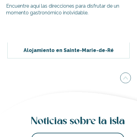
Encuentre aquí las direcciones para disfrutar de un
momento gastronómico inolvidable.
El bar Loofa y su azotea
Restaurante Oyat
Restaurantes del Relais Thalasso
Alojamiento en Sainte-Marie-de-Ré
Monsieur Léon
Restaurante Les Tilleuls
Noticias sobre la isla