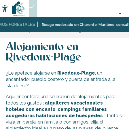
Aller
--°
au
Accessibilité
Buscar
contenu
principal
IOS FORESTALES
Página Web
Descubrir
Diez
Rivedoux-
Riesgo moderado en Charente-Maritime; consulta a
Alojamiento en Rivedoux-Plage
pueblos
Plage
y
paisajes
Alojamiento en
multifacéticos
Rivedoux-Plage
¿Le apetece alojarse en
Rivedoux-Plage
, un
encantador pueblo costero y puerta de entrada a la
isla de Ré?
Aquí encontrará una selección de alojamientos para
todos los gustos :
alquileres vacacionales
,
hoteles con encanto
,
campings familiares
,
acogedoras habitaciones
de huéspedes
… Tanto si
viaja en pareja, en familia o con amigos, elija el
alojamiento ideal a un paso de las playas, del puente