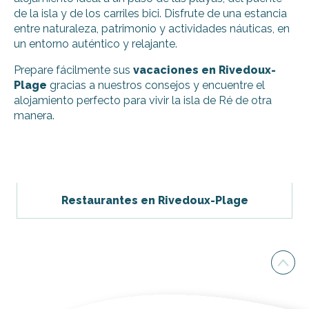
de la isla y de los carriles bici. Disfrute de una estancia
entre naturaleza, patrimonio y actividades náuticas, en
un entorno auténtico y relajante.
Prepare fácilmente sus
vacaciones en Rivedoux-
Plage
gracias a nuestros consejos y encuentre el
alojamiento perfecto para vivir la isla de Ré de otra
manera.
La Ma-Ré - Barbeau Fabrice
La Cabane du 124
Proust Michel - La Maison Bleue
Restaurantes en Rivedoux-Plage
Proust Michel - La Maison Jaune
Estay Cécile 5
Residencia Odalys Rêve d'île
Camping Les Acacias
Hotel al aire libre Les Fougères
Hotel Le Grand Large
Camping Le Platin-La Redoute