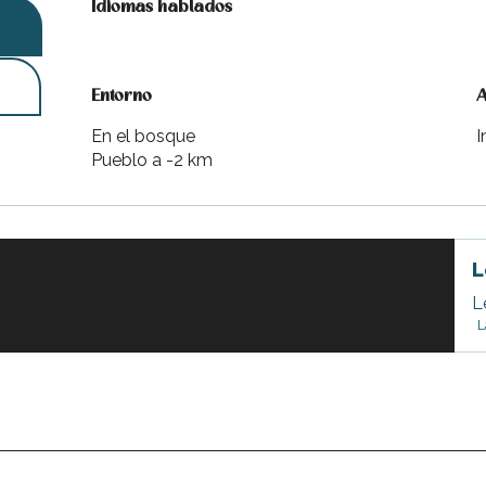
Idiomas hablados
Idiomas hablados
Entorno
Entorno
A
A
En el bosque
I
Pueblo a -2 km
L
L
L