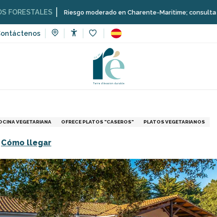
LES
Riesgo moderado en Charente-Maritime; consulta aquí las restric
ontáctenos
Accessibilité
Voir les favoris
s
Restaurantes
Le Poséidon - Grupos
OCINA VEGETARIANA
OFRECE PLATOS "CASEROS"
PLATOS VEGETARIANOS
Cómo llegar