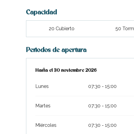
Capacidad
20 Cubierto
50 Torme
Periodos de apertura
Del
Hasta el
13 marzo 2026
30 noviembre 2026
al
30 noviembre 2026
Lunes
07:30 - 15:00
Martes
07:30 - 15:00
Miércoles
07:30 - 15:00