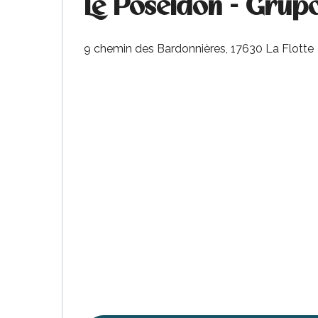
Le Poséidon - Grup
ble
9 chemin des Bardonnières, 17630 La Flotte