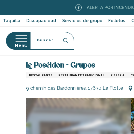
Aller
ALERTA POR INCENDIOS FORESTA
au
contenu
Taquilla
Discapacidad
Servicios de grupo
Folletos
C
principal
Buscar
Menú
Página Web
Comer fuera
Restaurantes y cabaña
so
Le Poséidon - Grupos
RESTAURANTE
RESTAURANTE TRADICIONAL
PIZZERIA
C
9 chemin des Bardonnières, 17630 La Flotte
-en-Ré
Bois-Plage-en-
nt-Clément-
leines
Couarde-sur-