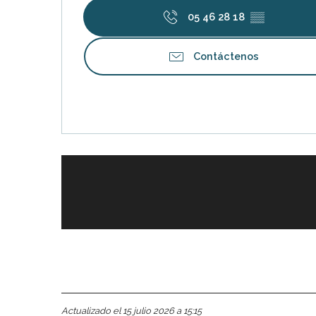
05 46 28 18
▒▒
Contáctenos
nas
 Ré:
ento
Actualizado el 15 julio 2026 a 15:15