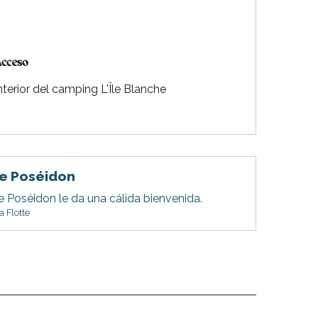
cceso
cceso
nterior del camping L'Île Blanche
e Poséidon
e Poséidon le da una cálida bienvenida.
a Flotte