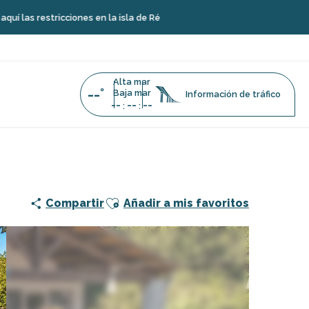
ciones en la isla de Ré
Alta mar
--°
Baja mar
Información de tráfico
--
--
--
:
:
Ajouter aux favoris
Compartir
Añadir a mis favoritos