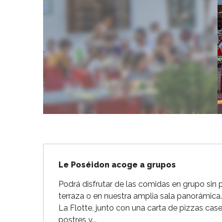
Flotte
 Portes-en-Ré
x
edoux-Plage
nt-Martin-de-Ré
nte-Marie-de-Ré
Descripción
Le Poséidon acoge a grupos
Podrá disfrutar de las comidas en grupo sin per
terraza o en nuestra amplia sala panorámica.
La Flotte, junto con una carta de pizzas cas
postres y...