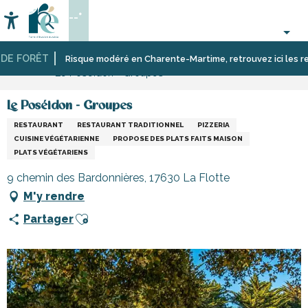
Aller
--°
au
Accessibilité
Recherche
contenu
principal
E FORÊT
Accueil
Se
Restaurants
Restaurants
Risque modéré en Charente-Martime, retrouvez ici les restric
Le Poséidon - Groupes
restaurer
et
sur
cabanes
l’île
Le Poséidon - Groupes
de
RESTAURANT
RESTAURANT TRADITIONNEL
PIZZERIA
Ré
CUISINE VÉGÉTARIENNE
PROPOSE DES PLATS FAITS MAISON
PLATS VÉGÉTARIENS
9 chemin des Bardonnières, 17630 La Flotte
M'y rendre
Ajouter aux favoris
Partager