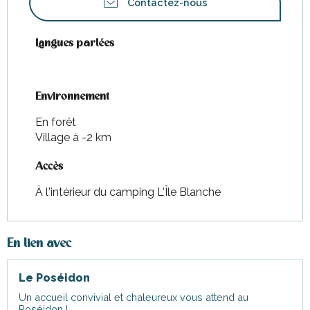
Contactez-nous
Langues parlées
Langues parlées
Environnement
Environnement
En forêt
Village à -2 km
Accès
Accès
À l'intérieur du camping L'Île Blanche
En lien avec
Le Poséidon
Un accueil convivial et chaleureux vous attend au
Poséidon !