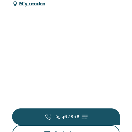
M'y rendre
05 46 28 18
▒▒