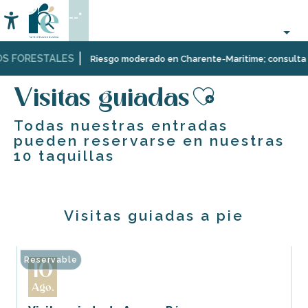
Aller
--°
au
Accessibilité
Buscar
contenu
principal
 FORESTALES
Página Web
Reserve
Visitas guiadas
Riesgo moderado en Charente-Maritime; consulta aquí
sus
actividades
Visitas guiadas
en
Ajouter 
línea
Todas nuestras entradas
–
pueden reservarse en nuestras
Billetterie
10 taquillas
île
de
Ré
Visitas guiadas a pie
Reservable
10
Ago.