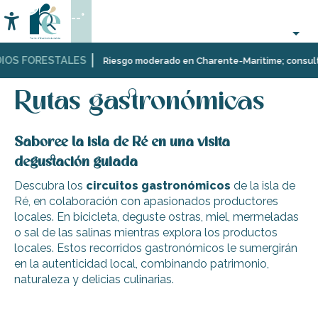
Aller
--°
au
Accessibilité
Buscar
contenu
principal
IOS FORESTALES
Página Web
Organización
Visitas
Rutas gastronómicas
Riesgo moderado en Charente-Maritime; consulta a
–
guiadas
Actividades
y
Rutas gastronómicas
y
a
Ocio
la
naturaleza
Saboree la isla de Ré en una visita
degustación guiada
Descubra los
circuitos
gastronómicos
de la isla de
Ré, en colaboración con apasionados productores
locales. En bicicleta, deguste ostras, miel, mermeladas
o sal de las salinas mientras explora los productos
locales. Estos recorridos gastronómicos le sumergirán
en la autenticidad local, combinando patrimonio,
naturaleza y delicias culinarias.