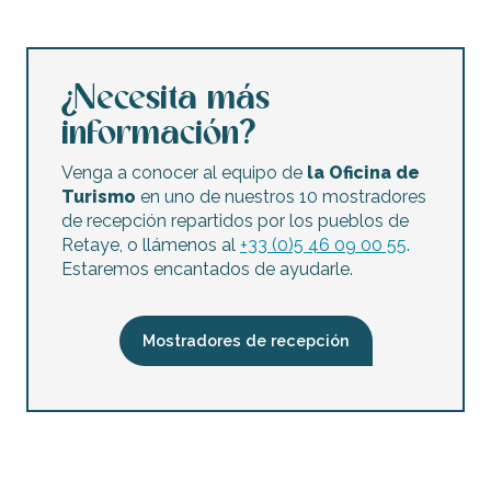
Circuitos ciclistas gastronómicos Sur 2
Cicloturismo gastronómico Centro 3
Ruta combinada: marismas salinas y cabaña de ostras - 
Bucle ciclista gastronómico - Norte
¿Necesita más
Visite guidée gastronomique à vélo « L'île de Ré et tout
información?
Cicloturismo gastronómico Centro 1
Degustación de vinos en las caballerizas del Moulin More
Venga a conocer al equipo de
la Oficina de
Turismo
en uno de nuestros 10 mostradores
de recepción repartidos por los pueblos de
Retaye, o llámenos al
+33 (0)5 46 09 00 55
.
Estaremos encantados de ayudarle.
Mostradores de recepción