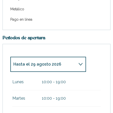
Metálico
Pago en línea
Periodos de apertura
Hasta el
29 agosto 2026
Del
7 febrero 2026
al
4 abril
2026
Lunes
10:00 - 19:00
Del
5 abril 2026
al
30 junio
2026
Martes
10:00 - 19:00
Del
1 octubre 2026
al
19
noviembre 2026