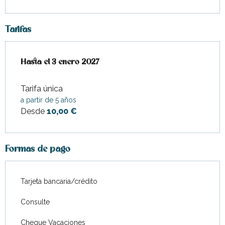
Tarifas
Desde
Hasta el
7 febrero 2026
3 enero 2027
hasta
3 enero 2027
Tarifa única
a partir de 5 años
Desde
10,00 €
Formas de pago
Tarjeta bancaria/crédito
Consulte
Cheque Vacaciones