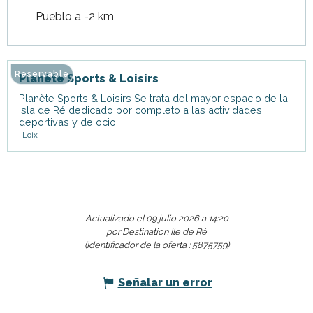
Pueblo a -2 km
Reservable
Planète Sports & Loisirs
Planète Sports & Loisirs Se trata del mayor espacio de la
isla de Ré dedicado por completo a las actividades
deportivas y de ocio.
Loix
Actualizado el 09 julio 2026 a 14:20
por Destination Ile de Ré
(Identificador de la oferta :
5875759
)
Señalar un error