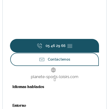
05 46 29 66
▒▒
Contáctenos
planete-sports-loisirs.com
Idiomas hablados
Idiomas hablados
Entorno
Entorno