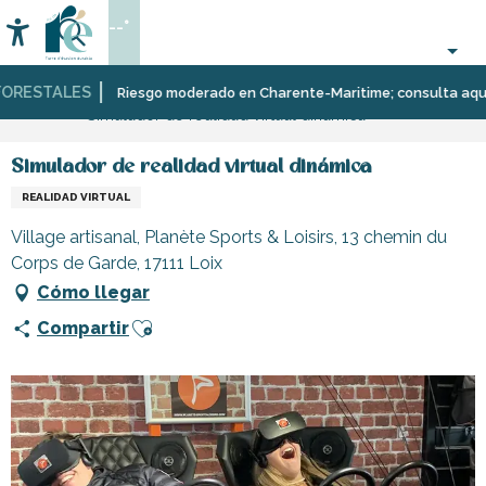
Aller
--°
au
Accessibilité
Buscar
contenu
principal
RESTALES
Página Web
Organización
Riesgo moderado en Charente-Maritime; consulta aquí las 
Simulador de realidad virtual dinámica
–
Actividades
y
Simulador de realidad virtual dinámica
Ocio
REALIDAD VIRTUAL
Village artisanal, Planète Sports & Loisirs, 13 chemin du
Corps de Garde, 17111 Loix
Cómo llegar
Ajouter aux favoris
Compartir