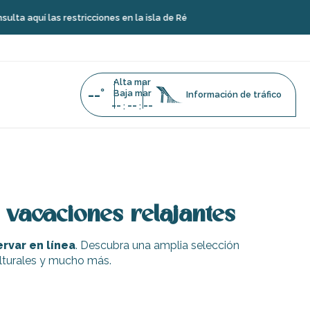
aquí las restricciones en la isla de Ré
Alta mar
--°
Baja mar
Información de tráfico
--
--
--
:
:
 vacaciones relajantes
rvar en línea
. Descubra una amplia selección
culturales y mucho más.