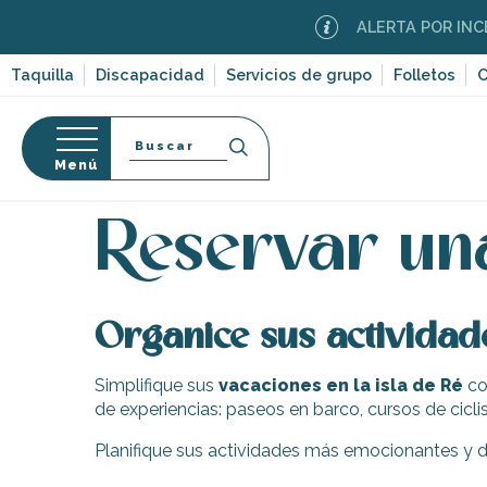
Aller
ALERTA POR INCEN
au
contenu
Taquilla
Discapacidad
Servicios de grupo
Folletos
C
principal
Buscar
Menú
Página Web
Organización – Actividades y Ocio
R
so
Reservar un
Organice sus actividad
-en-Ré
Bois-Plage-en-
Simplifique sus
vacaciones en la isla de Ré
co
de experiencias: paseos en barco, cursos de cicli
nt-Clément-
leines
Planifique sus actividades más emocionantes y dis
Couarde-sur-