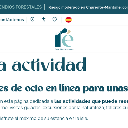
DIOS FORESTALES
Riesgo moderado en Charente-Maritime; consulta 
ontáctenos
Accessibilité
Voir les favoris
eservar una actividad
a actividad
es de ocio en línea para unas
n esta página dedicada a
las actividades que puede rese
smo, visitas guiadas, excursiones por la naturaleza, talleres 
frute al máximo de su estancia en la isla.