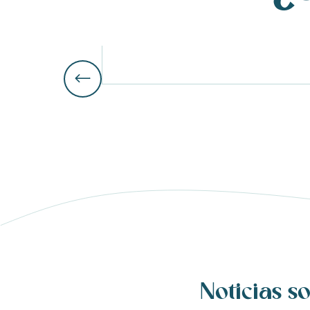
ble
Noticias so
nas