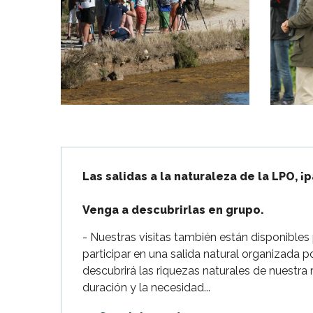
Flotte
 Portes-en-Ré
x
edoux-Plage
nt-Martin-de-Ré
nte-Marie-de-Ré
Descripción
Las salidas a la naturaleza de la LPO, ¡p
Venga a descubrirlas en grupo.
- Nuestras visitas también están disponibles
participar en una salida natural organizada 
descubrirá las riquezas naturales de nuestra 
duración y la necesidad...