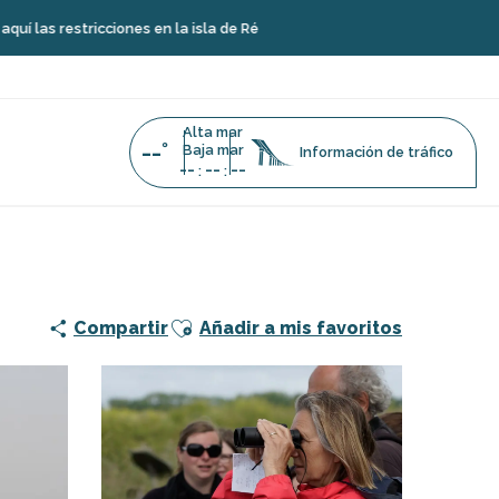
icciones en la isla de Ré
Alta mar
--°
Baja mar
Información de tráfico
--
--
--
:
:
n la Maison du Fier - LPO
Ajouter aux favoris
Compartir
Añadir a mis favoritos