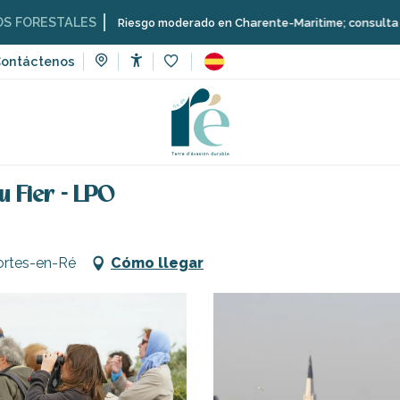
TALES
Riesgo moderado en Charente-Maritime; consulta aquí las restr
ontáctenos
Accessibilité
Voir les favoris
cio y aprendizaje
Actividades culturales
Salidas en grupo e
u Fier - LPO
Portes-en-Ré
Cómo llegar