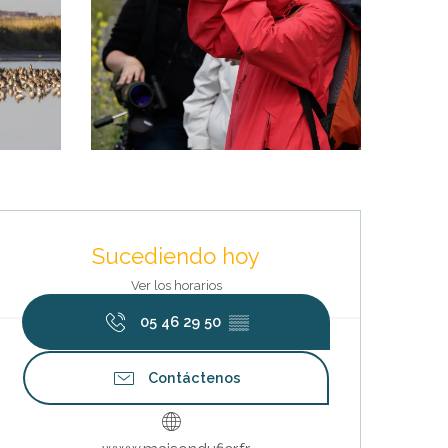
Horarios y datos de contacto
Sucediendo hoy
Ver los horarios
05 46 29 50
▒▒
Contáctenos