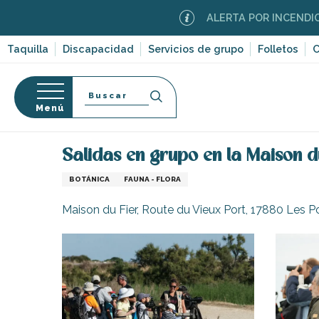
Aller
ALERTA POR INCENDIOS FORES
au
contenu
Taquilla
Discapacidad
Servicios de grupo
Folletos
C
principal
Buscar
Menú
Página Web
Organización – Actividades y Ocio
O
so
Salidas en grupo en la Maison d
BOTÁNICA
FAUNA - FLORA
Maison du Fier, Route du Vieux Port, 17880 Les 
-en-Ré
Bois-Plage-en-
nt-Clément-
leines
Couarde-sur-