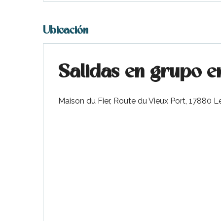
Ubicación
Salidas en grupo e
Maison du Fier, Route du Vieux Port, 17880 
nas
 Ré:
ento