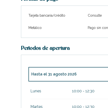
Tarjeta bancaria/crédito
Consulte
Metálico
Pago sin con
Periodos de apertura
Hasta el
31 agosto 2026
ble
Del
4 abril 2026
al
31 mayo 2026
Lunes
10:00 - 12:30
Del
1 junio 2026
al
30 junio 2026
Martes
10:00 - 12:30