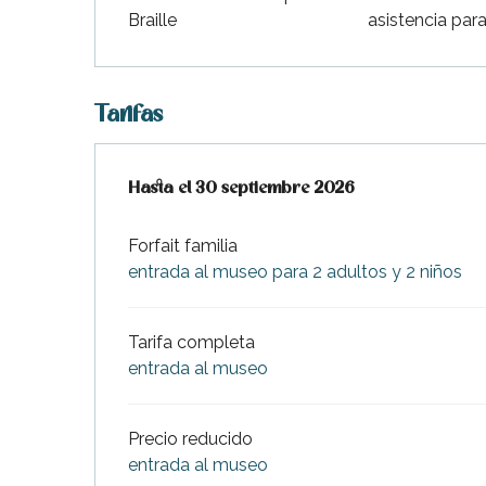
indible
Braille
asistencia par
Tarifas
Desde
Hasta el
4 abril 2026
30 septiembre 2026
hasta
30 septiembre 202
Forfait familia
entrada al museo para 2 adultos y 2 niños
Tarifa completa
entrada al museo
Precio reducido
entrada al museo