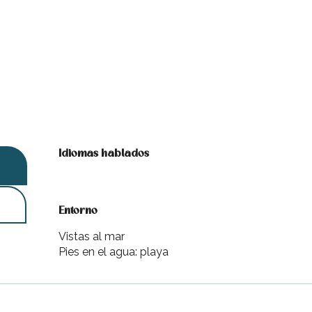
Idiomas hablados
Idiomas hablados
Entorno
Entorno
Vistas al mar
Pies en el agua: playa