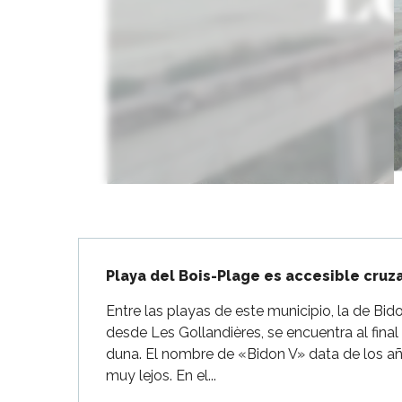
Flotte
 Portes-en-Ré
x
edoux-Plage
nt-Martin-de-Ré
nte-Marie-de-Ré
Descripción
Playa del Bois-Plage es accesible cruz
Entre las playas de este municipio, la de Bid
desde Les Gollandières, se encuentra al fina
duna. El nombre de «Bidon V» data de los añ
muy lejos. En el...