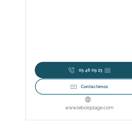
ble
05 46 09 23
▒▒
Contáctenos
www.leboisplage.com