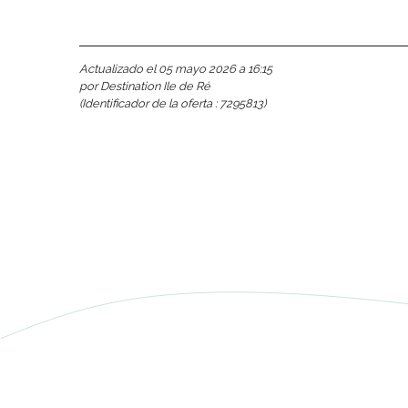
Actualizado el 05 mayo 2026 a 16:15
por Destination Ile de Ré
(Identificador de la oferta :
7295813
)
nas
 Ré:
ento