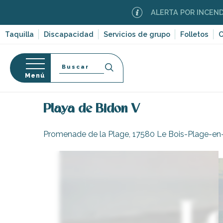
Aller
ALERTA POR INCENDIOS FORE
au
contenu
Taquilla
Discapacidad
Servicios de grupo
Folletos
C
principal
Buscar
Menú
Página Web
Organización – Actividades y Ocio
L
so
Playa de Bidon V
Promenade de la Plage, 17580 Le Bois-Plage-en
-en-Ré
Bois-Plage-en-
nt-Clément-
leines
Couarde-sur-