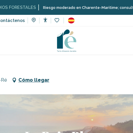
STALES
Riesgo moderado en Charente-Maritime; consulta aquí las re
ontáctenos
Accessibilité
Voir les favoris
ugares para visitar, patrimonio, cultura
Playa de Bidon V
-Ré
Cómo llegar