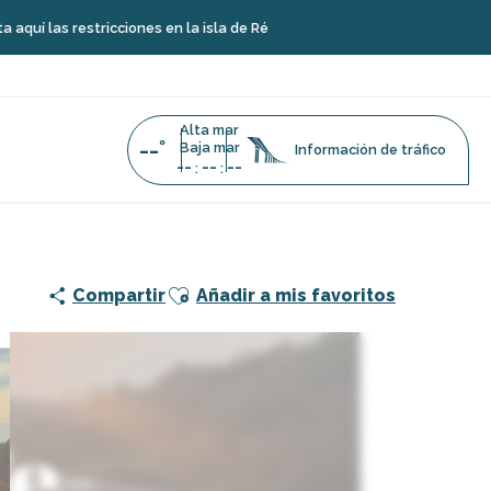
stricciones en la isla de Ré
Alta mar
--°
Baja mar
Información de tráfico
--
--
--
:
:
Ajouter aux favoris
Compartir
Añadir a mis favoritos