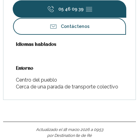
05 46 09 39
▒▒
Contáctenos
Idiomas hablados
Idiomas hablados
Entorno
Entorno
Centro del pueblo
Cerca de una parada de transporte colectivo
Actualizado el 18 marzo 2026 a 09:53
por Destination Ile de Ré