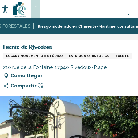
Aller
--°
au
Accessibilité
Buscar
contenu
principal
FORESTALES
Página Web
Organización
Lugares
Museos
Riesgo moderado en Charente-Maritime; consulta aquí l
Fuente de Rivedoux
–
para
y
Actividades
visitar,
monumentos
y
patrimonio,
Fuente de Rivedoux
Ocio
cultura
LUGAR Y MONUMENTO HISTÓRICO
PATRIMONIO HISTÓRICO
FUENTE
210 rue de la Fontaine, 17940 Rivedoux-Plage
Cómo llegar
Ajouter aux favoris
Compartir