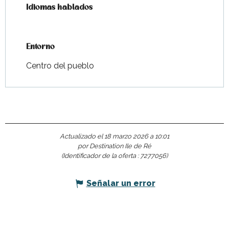
Idiomas hablados
Idiomas hablados
Entorno
Entorno
Centro del pueblo
Actualizado el 18 marzo 2026 a 10:01
por Destination Ile de Ré
(Identificador de la oferta :
7277056
)
Señalar un error