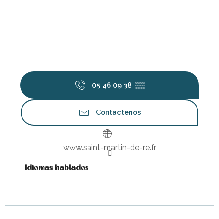
05 46 09 38
▒▒
Contáctenos
www.saint-martin-de-re.fr
Idiomas hablados
Idiomas hablados