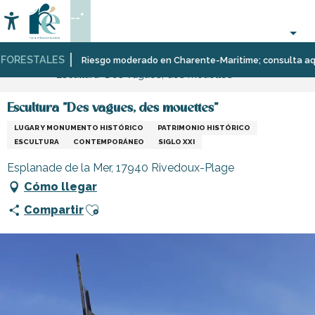
Aller
--°
au
Accessibilité
Buscar
contenu
principal
ORESTALES
Página Web
Organización
Lugares
Museos
Riesgo moderado en Charente-Maritime; consulta aquí la
Escultura "Des vagues, des mouettes"
–
para
y
Actividades
visitar,
monumentos
y
patrimonio,
Escultura "Des vagues, des mouettes"
Ocio
cultura
LUGAR Y MONUMENTO HISTÓRICO
PATRIMONIO HISTÓRICO
ESCULTURA
CONTEMPORÁNEO
SIGLO XXI
Esplanade de la Mer, 17940 Rivedoux-Plage
Cómo llegar
Ajouter aux favoris
Compartir