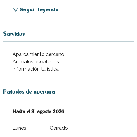
Seguir leyendo
Servicios
Aparcamiento cercano
Animales aceptados
Información turística
Periodos de apertura
Del
Hasta el
1 julio 2026
31 agosto 2026
al
31 agosto 2026
Lunes
Cerrado