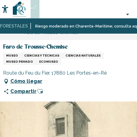
Aller
--°
au
Accessibilité
Buscar
contenu
principal
ORESTALES
Página Web
Organización
Lugares
Riesgo moderado en Charente-Maritime; consulta aquí las
Faro de Trousse-Chemise
–
para
Actividades
visitar,
y
patrimonio,
Faro de Trousse-Chemise
Ocio
cultura
MUSEO
CIENCIAS Y TÉCNICAS
CIENCIAS NATURALES
MUSEO PRIVADO
ECOMUSEO
Route du Feu du Fier, 17880 Les Portes-en-Ré
Cómo llegar
Ajouter aux favoris
Compartir