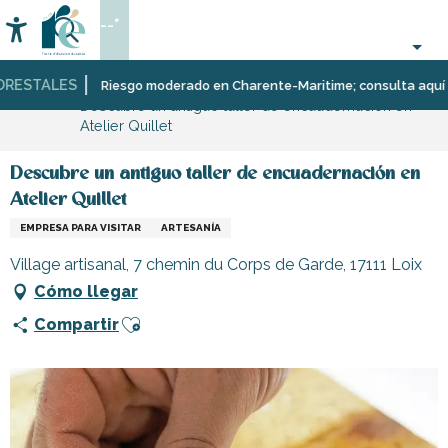
Aller
--°
au
Accessibilité
Buscar
contenu
principal
ESTALES
Página Web
Organización
Lugares
Riesgo moderado en Charente-Maritime; consulta aquí las re
Descubre un antiguo taller de encuadernación en
–
para
Atelier Quillet
Actividades
visitar,
y
patrimonio,
Ocio
cultura
Descubre un antiguo taller de encuadernación en
Atelier Quillet
EMPRESA PARA VISITAR
ARTESANÍA
Village artisanal, 7 chemin du Corps de Garde, 17111 Loix
Cómo llegar
Ajouter aux favoris
Compartir