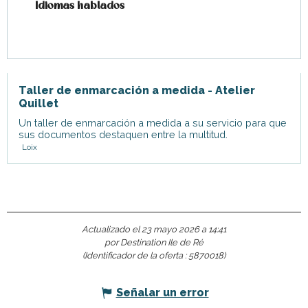
Idiomas hablados
Idiomas hablados
Taller de enmarcación a medida - Atelier
Quillet
Un taller de enmarcación a medida a su servicio para que
sus documentos destaquen entre la multitud.
Loix
Actualizado el 23 mayo 2026 a 14:41
por Destination Ile de Ré
(Identificador de la oferta :
5870018
)
Señalar un error