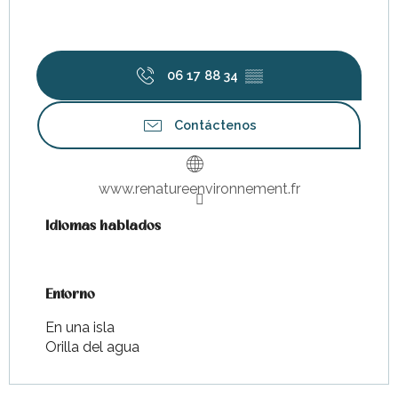
06 17 88 34
▒▒
Contáctenos
www.renatureenvironnement.fr
Idiomas hablados
Idiomas hablados
Entorno
Entorno
En una isla
Orilla del agua