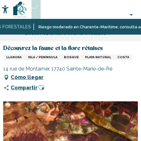
Aller
--°
au
Accessibilité
Buscar
contenu
principal
FORESTALES
Página Web
Organización
Lugares
Riesgo moderado en Charente-Maritime; consulta aquí la
Découvrez la faune et la flore rétaises
–
para
Actividades
visitar,
y
patrimonio,
Découvrez la faune et la flore rétaises
Ocio
cultura
LLANURA
ISLA / PENÍNSULA
BOSQUE
PLAYA NATURAL
COSTA
14 rue de Montamer, 17740 Sainte-Marie-de-Ré
Cómo llegar
Ajouter aux favoris
Compartir