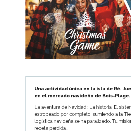
Flotte
 Portes-en-Ré
x
edoux-Plage
nt-Martin-de-Ré
nte-Marie-de-Ré
Descripción
Una actividad única en la isla de Ré. Jue
en el mercado navideño de Bois-Plage.
La aventura de Navidad : La historia: El sist
estropeado por completo, sumiendo a la Tierra
logística navideña se ha paralizado. Tu misión
receta perdida...