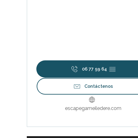
06 77 59 64
▒▒
nas
 Ré:
Contáctenos
ento
escapegameiledere.com