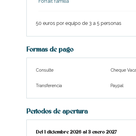
Forfait familia
50 euros por equipo de 3 a 5 personas
Formas de pago
Consulte
Cheque Vaca
Transferencia
Paypal
Periodos de apertura
Del
Del
1 diciembre 2026
1 diciembre 2026
al
al
3 enero 2027
3 enero 2027