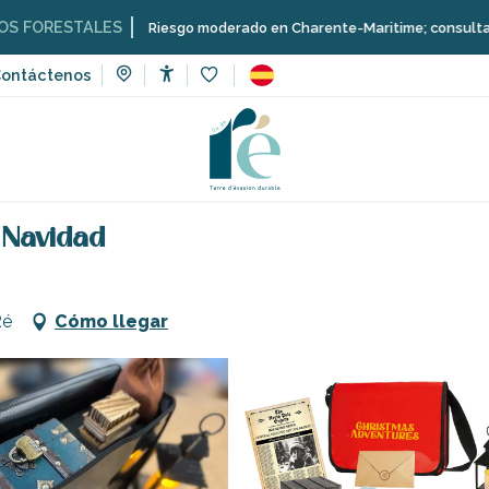
ALES
Riesgo moderado en Charente-Maritime; consulta aquí las restr
ontáctenos
Accessibilité
Voir les favoris
uego de escape: La aventura de Navidad
e Navidad
Ré
Cómo llegar