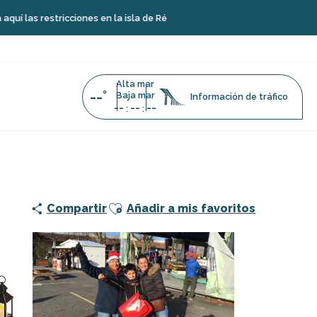
icciones en la isla de Ré
Alta mar
--°
Baja mar
Información de tráfico
--
--
--
:
:
Ajouter aux favoris
Compartir
Añadir a mis favoritos