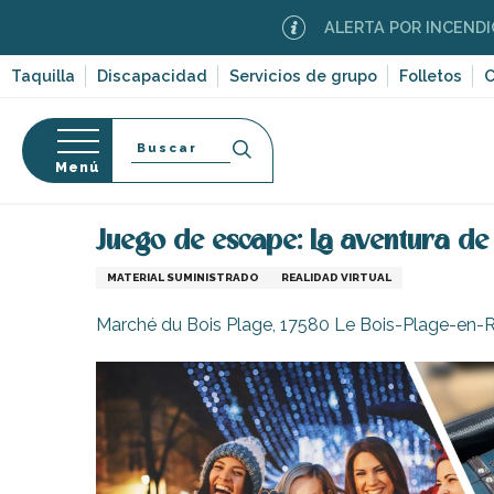
Aller
ALERTA POR INCENDIOS FOREST
au
contenu
Taquilla
Discapacidad
Servicios de grupo
Folletos
C
principal
Buscar
Menú
Página Web
Organización – Actividades y Ocio
J
so
Juego de escape: La aventura d
MATERIAL SUMINISTRADO
REALIDAD VIRTUAL
Marché du Bois Plage, 17580 Le Bois-Plage-en-
-en-Ré
Bois-Plage-en-
nt-Clément-
leines
Couarde-sur-