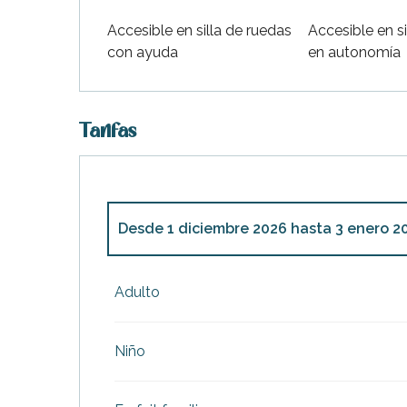
indible
Accesible en silla de ruedas
Accesible en si
con ayuda
en autonomía
Tarifas
Desde
1 diciembre 2026
hasta
3 enero 2
Desde
1 diciembre 2025
hasta
4 enero 2
Adulto
Niño