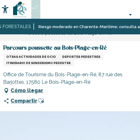
Aller
--°
au
Accessibilité
Buscar
contenu
principal
FORESTALES
Página Web
Organización
Itinerarios,
Riesgo moderado en Charente-Maritime; consulta aquí l
Parcours poussette au Bois-Plage-en-Ré
–
paseos
Actividades
y
y
excursiones
Parcours poussette au Bois-Plage-en-Ré
Ocio
OTRAS ACTIVIDADES DE OCIO
DEPORTES PEDESTRES
ITINERARIO DE SENDERISMO PEDESTRE
Office de Tourisme du Bois-Plage-en-Ré, 87 rue des
Barjottes, 17580 Le Bois-Plage-en-Ré
Cómo llegar
Ajouter aux favoris
Compartir