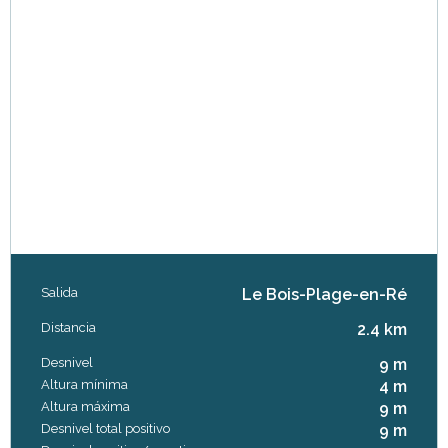
Salida
Le Bois-Plage-en-Ré
Información práctica
Distancia
2.4 km
Desnivel
9 m
Altura mínima
4 m
Altura máxima
9 m
Desnivel total positivo
9 m