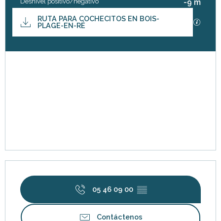
Desnivel positivo/negativo
-9 m
Documentación
RUTA PARA COCHECITOS EN BOIS-
Los ar
PLAGE-EN-RÉ
Desnivel
9 m de Desnivel
Horarios y datos de contacto
05 46 09 00
▒▒
Contáctenos