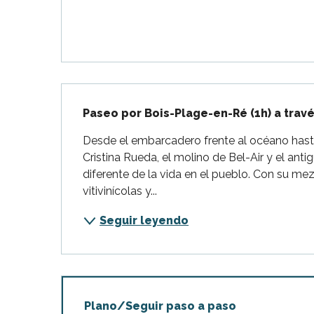
Flotte
 Portes-en-Ré
x
edoux-Plage
nt-Martin-de-Ré
Descripción
nte-Marie-de-Ré
Paseo por Bois-Plage-en-Ré (1h) a travé
Desde el embarcadero frente al océano hasta
Cristina Rueda, el molino de Bel-Air y el ant
diferente de la vida en el pueblo. Con su mez
vitivinícolas y...
Seguir leyendo
Plano/Seguir paso a paso
indible