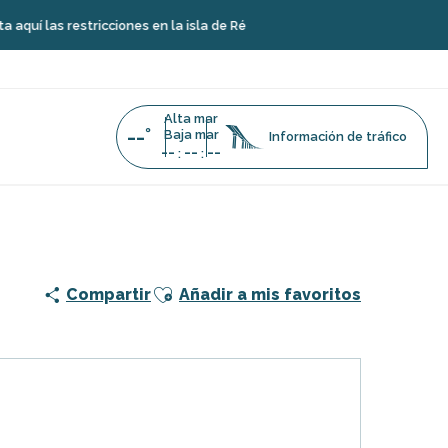
as restricciones en la isla de Ré
Alta mar
--°
Baja mar
Información de tráfico
--
--
--
:
:
o de Le Bois-Plage
Ajouter aux favoris
Compartir
Añadir a mis favoritos