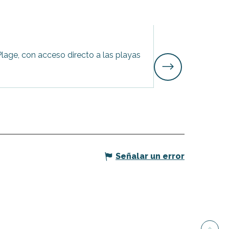
Ancla de Cris
Plage, con acceso directo a las playas
Descubra el ancla
Le Bois-Plage-en-Ré
Señalar un error