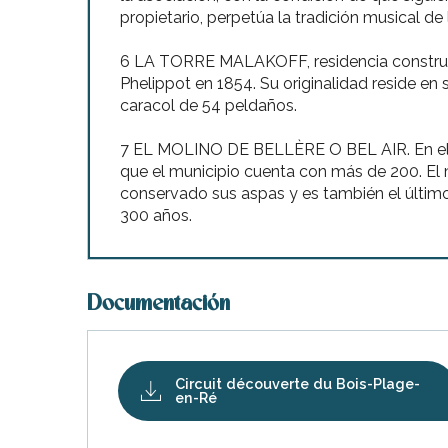
propietario, perpetúa la tradición musical de
6 LA TORRE MALAKOFF, residencia construid
Phelippot en 1854. Su originalidad reside en
caracol de 54 peldaños.
7 EL MOLINO DE BELLÈRE O BEL AIR. En el 
que el municipio cuenta con más de 200. El m
conservado sus aspas y es también el último
300 años.
Documentación
ble
Circuit découverte du Bois-Plage-
en-Ré