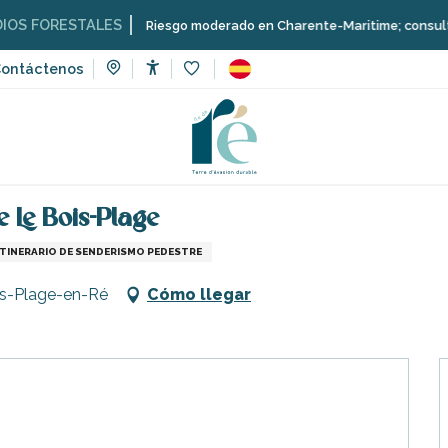
FORESTALES
Riesgo moderado en Charente-Maritime; consulta aquí l
ontáctenos
Accessibilité
Voir les favoris
tinerarios, paseos y excursiones
Descubrir el centro del puebl
e Le Bois-Plage
ITINERARIO DE SENDERISMO PEDESTRE
ois-Plage-en-Ré
Cómo llegar