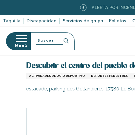
Aller
ALERTA POR INCENDIOS 
au
contenu
Taquilla
Discapacidad
Servicios de grupo
Folletos
C
principal
Buscar
Menú
Página Web
Organización – Actividades y Ocio
I
so
Descubrir el centro del pueblo d
ACTIVIDADES DE OCIO DEPORTIVO
DEPORTES PEDESTRES
estacade, parking des Gollandières, 17580 Le B
-en-Ré
Bois-Plage-en-
nt-Clément-
leines
Couarde-sur-