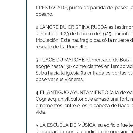
1 L’ESTACADE, punto de partida del paseo, 
océano.
2 L’ANCRE DU CRISTINA RUEDA es testimonio
la noche del 23 de febrero de 1925, durante l
tripulación. Este naufragio causó la muerte 
rescate de La Rochelle.
3 PLACE DU MARCHÉ: el mercado de Bois-Pla
acoge hasta 130 comerciantes en temporada
Suba hacia la iglesia (la entrada es por las
observar sus vidrieras.
4 EL ANTIGUO AYUNTAMIENTO (a la derecha de 
Cognacq, un viticultor que amasó una fortuna 
ornamentos, entre ellos la cabeza de Baco, d
vida.
5 LA ESCUELA DE MÚSICA, su edificio fue le
la asociación, con la condición de que siguie