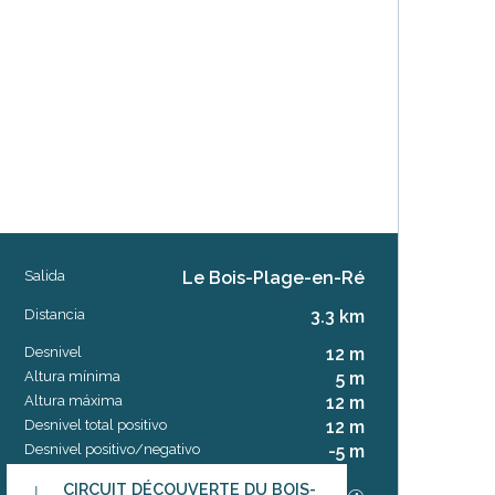
Salida
Le Bois-Plage-en-Ré
Información práctica
Distancia
3.3 km
Desnivel
12 m
Altura mínima
5 m
Altura máxima
12 m
Desnivel total positivo
12 m
Desnivel positivo/negativo
-5 m
Documentación
CIRCUIT DÉCOUVERTE DU BOIS-