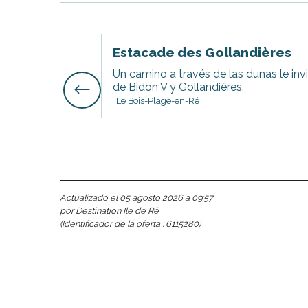
Estacade des Gollandières
Un camino a través de las dunas le inv
de Bidon V y Gollandières.
Le Bois-Plage-en-Ré
Actualizado el 05 agosto 2026 a 09:57
por Destination Ile de Ré
(Identificador de la oferta :
6115280
)
nas
 Ré: