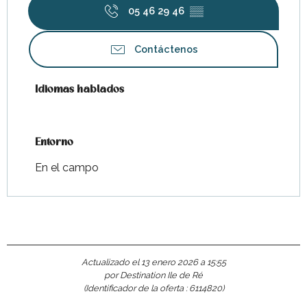
05 46 29 46
▒▒
Contáctenos
Idiomas hablados
Idiomas hablados
Entorno
Entorno
En el campo
Actualizado el 13 enero 2026 a 15:55
por Destination Ile de Ré
(Identificador de la oferta :
6114820
)