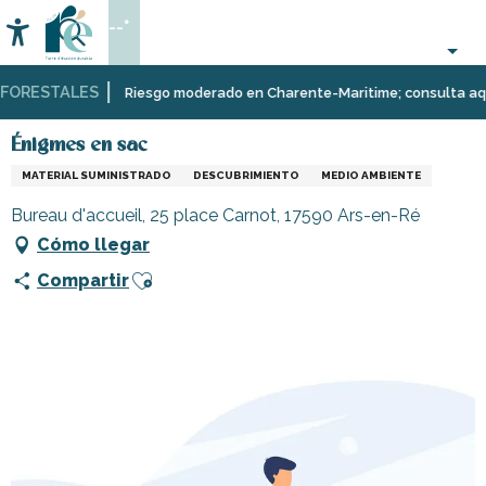
Aller
--°
au
Accessibilité
Buscar
contenu
principal
ORESTALES
Página Web
Organización
Énigmes en sac
Riesgo moderado en Charente-Maritime; consulta aquí la
–
Actividades
Énigmes en sac
y
MATERIAL SUMINISTRADO
DESCUBRIMIENTO
MEDIO AMBIENTE
Ocio
Bureau d'accueil, 25 place Carnot, 17590 Ars-en-Ré
Cómo llegar
Ajouter aux favoris
Compartir