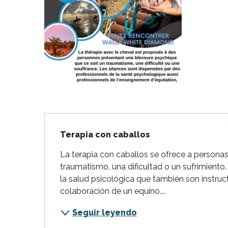
Flotte
 Portes-en-Ré
x
edoux-Plage
nt-Martin-de-Ré
nte-Marie-de-Ré
Descripción
Terapia con caballos
La terapia con caballos se ofrece a personas 
traumatismo, una dificultad o un sufrimiento.
la salud psicológica que también son instruct
colaboración de un equino....
Seguir leyendo