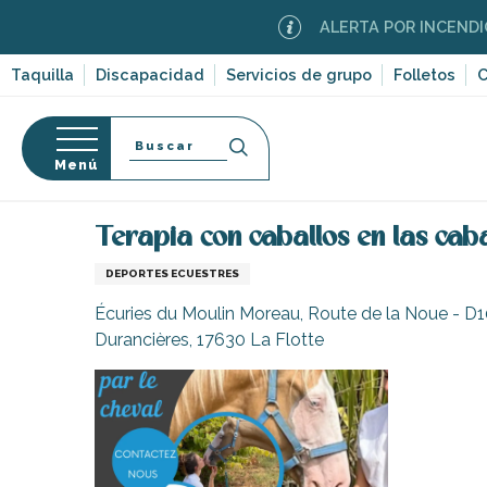
Aller
ALERTA POR INCENDIOS FORES
au
contenu
Taquilla
Discapacidad
Servicios de grupo
Folletos
C
principal
Buscar
Menú
Página Web
Organización – Actividades y Ocio
D
so
Terapia con caballos en las cab
DEPORTES ECUESTRES
Écuries du Moulin Moreau, Route de la Noue - D
Durancières, 17630 La Flotte
-en-Ré
Bois-Plage-en-
nt-Clément-
leines
Couarde-sur-