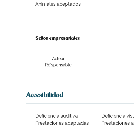
indible
Animales aceptados
Oferta de prestaciones
Sellos empresariales
Sellos empresariales
Acteur
Ré'sponsable
Accesibilidad
Deficiencia auditiva
Deficiencia vis
Prestaciones adaptadas
Prestaciones 