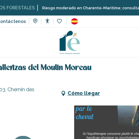
TALES
Riesgo moderado en Charente-Maritime; consulta aquí las rest
ontáctenos
Accessibilité
Voir les favoris
eporte y sensaciones
Terapia con caballos en las caballeriza
allerizas del Moulin Moreau
103, Chemin des
Cómo llegar