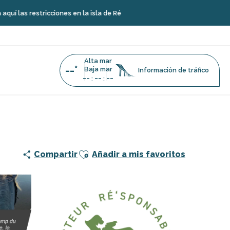
ricciones en la isla de Ré
Alta mar
--°
Baja mar
Información de tráfico
--
--
--
:
:
s del Moulin Moreau
Ajouter aux favoris
Compartir
Añadir a mis favoritos