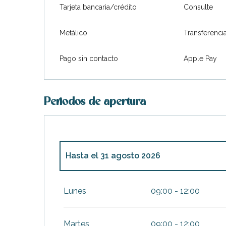
Tarjeta bancaria/crédito
Consulte
Metálico
Transferenci
Pago sin contacto
Apple Pay
Periodos de apertura
Hasta el
31 agosto 2026
ble
Del
1 enero 2026
al
30 junio 2026
Lunes
09:00 - 12:00
Del
7 septiembre 2026
al
31 diciembre 2
Martes
09:00 - 12:00