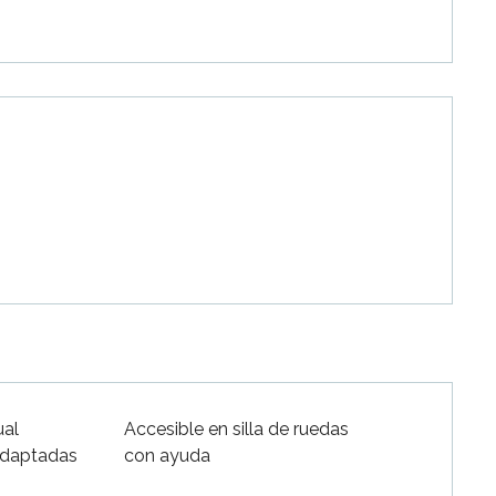
ual
Accesible en silla de ruedas
adaptadas
con ayuda