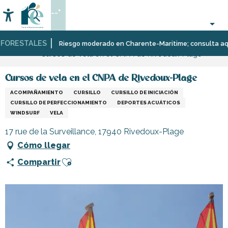
Aller
--°
au
Accessibilité
Buscar
contenu
principal
ORESTALES
Página Web
Organización
Deporte
Riesgo moderado en Charente-Maritime; consulta aquí la
Cursos de vela en el CNPA de Rivedoux-Plage
–
y
Actividades
sensaciones
y
Cursos de vela en el CNPA de Rivedoux-Plage
Ocio
ACOMPAÑAMIENTO
CURSILLO
CURSILLO DE INICIACIÓN
CURSILLO DE PERFECCIONAMIENTO
DEPORTES ACUÁTICOS
WINDSURF
VELA
17 rue de la Surveillance, 17940 Rivedoux-Plage
Cómo llegar
Ajouter aux favoris
Compartir