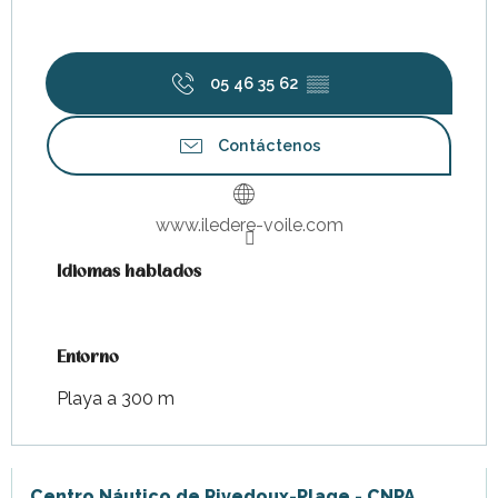
05 46 35 62
▒▒
Contáctenos
www.iledere-voile.com
Idiomas hablados
Idiomas hablados
Entorno
Entorno
Playa a 300 m
Centro Náutico de Rivedoux-Plage - CNPA