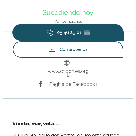
Horarios y datos de contacto
Sucediendo hoy
Ver los horarios
05 46 29 61
▒▒
Contáctenos
www.cnportes.org
Página de Facebook
Descripción
Viento, mar, vela....
El Club Nautique des Portes-en-Ré está situado 