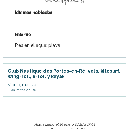
www.cnportes.org
Idiomas hablados
Idiomas hablados
Entorno
Entorno
Pies en el agua: playa
Club Nautique des Portes-en-Ré: vela, kitesurf,
wing-foil, e-foil y kayak
Viento, mar, vela....
Les Portes-en-Ré
Actualizado el 15 enero 2026 a 15:01