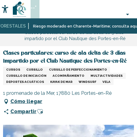
Aller
--°
au
Accessibilité
Buscar
contenu
principal
RESTALES
Página Web
Organización
Deporte
Riesgo moderado en Charente-Maritime; consulta aquí las 
Clases particulares: curso de ala delta de 3 días
–
y
impartido por el Club Nautique des Portes-en-Ré
Actividades
sensaciones
y
Ocio
Clases particulares: curso de ala delta de 3 días
impartido por el Club Nautique des Portes-en-Ré
CURSOS
CURSILLO
CURSILLO DE PERFECCIONAMIENTO
CURSILLO DE INICIACIÓN
ACOMPAÑAMIENTO
MULTIACTIVIDADES
DEPORTES ACUÁTICOS
KAYAK DE MAR
WINDSURF
VELA
1 promenade de la Mer, 17880 Les Portes-en-Ré
Cómo llegar
Ajouter aux favoris
Compartir