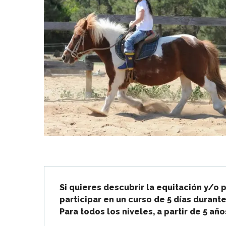
Flotte
 Portes-en-Ré
x
edoux-Plage
nt-Martin-de-Ré
nte-Marie-de-Ré
Descripción
Si quieres descubrir la equitación y/o 
participar en un curso de 5 días durante
Para todos los niveles, a partir de 5 año