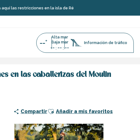
ricciones en la isla de Ré
Alta mar
--°
Baja mar
Información de tráfico
--
--
--
:
:
s en las caballerizas del Moulin
Ajouter aux favoris
Compartir
Añadir a mis favoritos