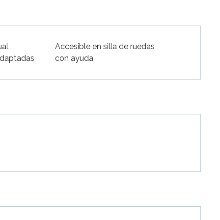
ual
Accesible en silla de ruedas
adaptadas
con ayuda