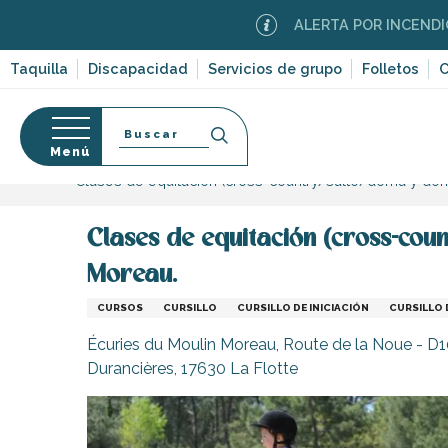
Aller
ALERTA POR INCENDIOS FORES
au
contenu
Taquilla
Discapacidad
Servicios de grupo
Folletos
C
principal
Buscar
Menú
Página Web
Organización – Actividades y Ocio
D
Clases de equitación (cross-country/salto/doma y doma
so
Clases de equitación (cross-coun
Moreau.
CURSOS
CURSILLO
CURSILLO DE INICIACIÓN
CURSILLO 
-en-Ré
Bois-Plage-en-
Écuries du Moulin Moreau, Route de la Noue - D
Durancières, 17630 La Flotte
nt-Clément-
leines
Couarde-sur-