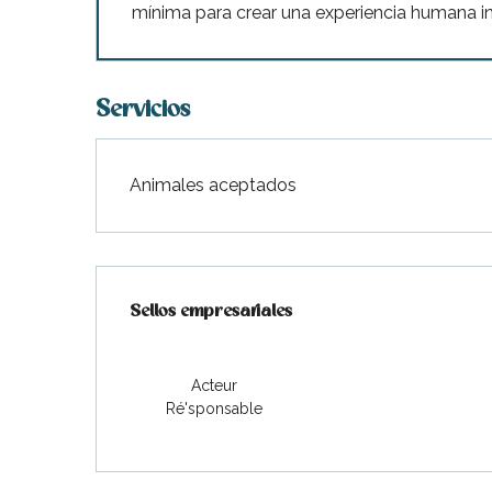
indible
mínima para crear una experiencia humana in
Servicios
Animales aceptados
Oferta de prestaciones
Sellos empresariales
Sellos empresariales
Acteur
Ré'sponsable