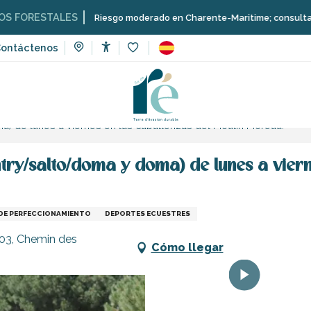
TALES
Riesgo moderado en Charente-Maritime; consulta aquí las rest
ontáctenos
Accessibilité
Voir les favoris
eporte y sensaciones
) de lunes a viernes en las caballerizas del Moulin Moreau.
try/salto/doma y doma) de lunes a vierne
DE PERFECCIONAMIENTO
DEPORTES ECUESTRES
103, Chemin des
Cómo llegar