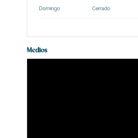
Domingo
Cerrado
Medios
nas
 Ré:
ento