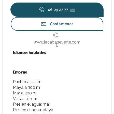
06 09 27 77
▒▒
Contáctenos
www.lacabaneverte.com
Idiomas hablados
Idiomas hablados
Entorno
Entorno
Pueblo a -2 km
Playa a 300 m
Mar a 300 m
Vistas al mar
Pies en el agua: mar
Pies en el agua: playa