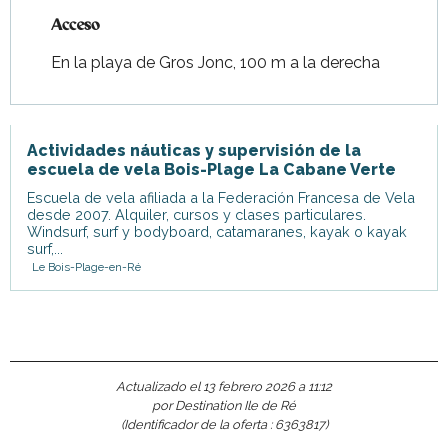
Acceso
Acceso
En la playa de Gros Jonc, 100 m a la derecha
Actividades náuticas y supervisión de la
escuela de vela Bois-Plage La Cabane Verte
Escuela de vela afiliada a la Federación Francesa de Vela
desde 2007. Alquiler, cursos y clases particulares.
Windsurf, surf y bodyboard, catamaranes, kayak o kayak
surf,...
Le Bois-Plage-en-Ré
Actualizado el 13 febrero 2026 a 11:12
por Destination Ile de Ré
(Identificador de la oferta :
6363817
)