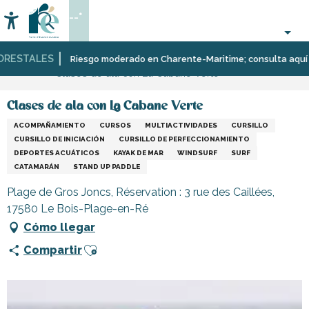
Aller
--°
au
Accessibilité
Buscar
contenu
principal
ESTALES
Página Web
Organización
Deporte
Riesgo moderado en Charente-Maritime; consulta aquí las r
Clases de ala con La Cabane Verte
–
y
Actividades
sensaciones
y
Clases de ala con La Cabane Verte
Ocio
ACOMPAÑAMIENTO
CURSOS
MULTIACTIVIDADES
CURSILLO
CURSILLO DE INICIACIÓN
CURSILLO DE PERFECCIONAMIENTO
DEPORTES ACUÁTICOS
KAYAK DE MAR
WINDSURF
SURF
CATAMARÁN
STAND UP PADDLE
Plage de Gros Joncs, Réservation : 3 rue des Caillées,
17580 Le Bois-Plage-en-Ré
Cómo llegar
Ajouter aux favoris
Compartir