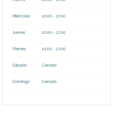
Del
4 abril 2026
al
3 mayo
2026
Miércoles
10:00 - 17:00
Del
4 mayo 2026
al
3 julio
2026
Jueves
10:00 - 17:00
Del
31 agosto 2026
al
16
octubre 2026
Viernes
10:00 - 17:00
Del
17 octubre 2026
al
1
noviembre 2026
Sábado
Cerrado
Del
2 noviembre 2026
al
18
diciembre 2026
Del
19 diciembre 2026
al
3
Domingo
Cerrado
enero 2027