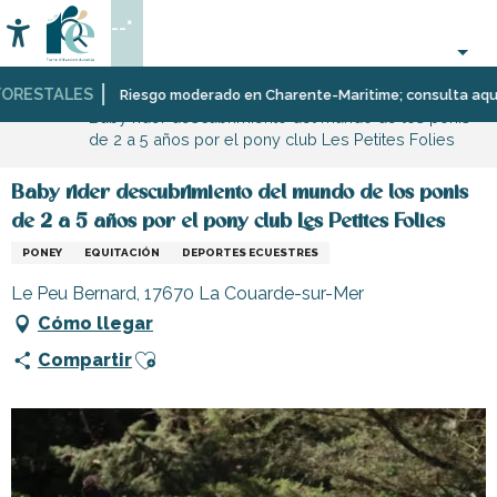
Aller
--°
au
Accessibilité
Buscar
contenu
principal
RESTALES
Página Web
Organización
Deporte
Riesgo moderado en Charente-Maritime; consulta aquí las 
Baby rider descubrimiento del mundo de los ponis
–
y
de 2 a 5 años por el pony club Les Petites Folies
Actividades
sensaciones
y
Ocio
Baby rider descubrimiento del mundo de los ponis
de 2 a 5 años por el pony club Les Petites Folies
PONEY
EQUITACIÓN
DEPORTES ECUESTRES
Le Peu Bernard, 17670 La Couarde-sur-Mer
Cómo llegar
Ajouter aux favoris
Compartir