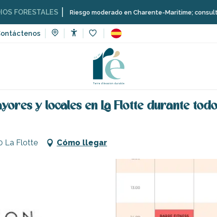
RESTALES
Riesgo moderado en Charente-Maritime; consulta aquí las 
ontáctenos
Accessibilité
Voir les favoris
lases de barre fitness para mayores y locales en La Flotte durant
ores y locales en La Flotte durante todo
30 La Flotte
Cómo llegar