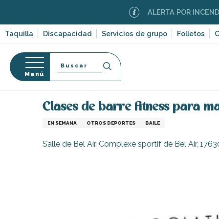
Aller
ALERTA POR INCENDIOS FO
au
contenu
Taquilla
Discapacidad
Servicios de grupo
Folletos
C
principal
Buscar
Menú
Página Web
Organización – Actividades y Ocio
C
so
Clases de barre fitness para may
EN SEMANA
OTROS DEPORTES
BAILE
Salle de Bel Air, Complexe sportif de Bel Air, 176
-en-Ré
Bois-Plage-en-
nt-Clément-
leines
Couarde-sur-