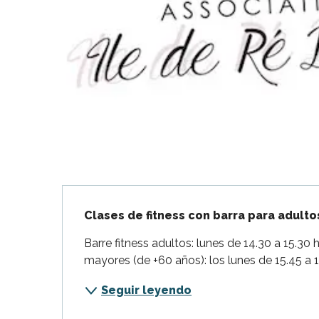
Flotte
 Portes-en-Ré
x
edoux-Plage
nt-Martin-de-Ré
nte-Marie-de-Ré
Descripción
Clases de fitness con barra para adulto
Barre fitness adultos: lunes de 14.30 a 15.30 
mayores (de +60 años): los lunes de 15.45 a 1
Seguir leyendo