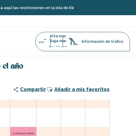
restricciones en la isla de Ré
Alta mar
--°
Baja mar
Información de tráfico
--
--
--
:
:
e todo el año
 el año
Ajouter aux favoris
Compartir
Añadir a mis favoritos