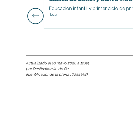
Educación infantil y primer ciclo de prim
Loix
nas
 Ré:
ento
Actualizado el 10 mayo 2026 a 10:59
por Destination Ile de Ré
(Identificador de la oferta :
7244358
)