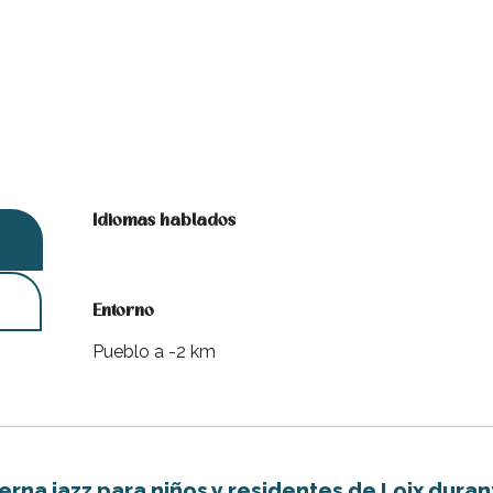
Idiomas hablados
Idiomas hablados
Entorno
Entorno
Pueblo a -2 km
rna jazz para niños y residentes de Loix duran