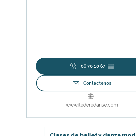
06 70 10 67
▒▒
Contáctenos
www.ilederedanse.com
Clases de ballet y danza mode