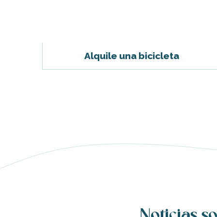
Alquile una bicicleta
ble
Noticias so
nas