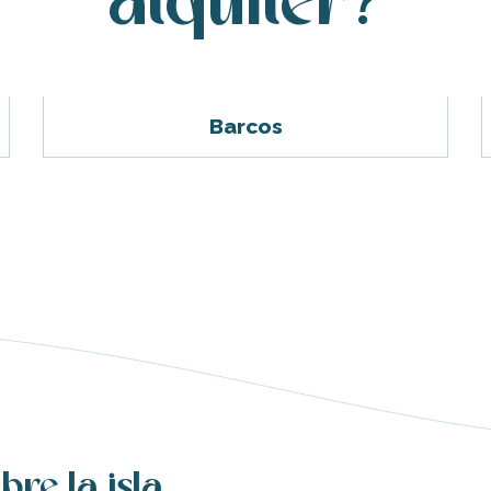
alquiler?
Barcos
bre la isla