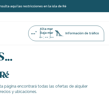
aquí las restricciones en la isla de Ré
Alta mar
--°
Baja mar
Información de tráfico
--
--
--
:
:
ods…
s…
 Ré
ta página encontrará todas las ofertas de alquiler
precios y ubicaciones.