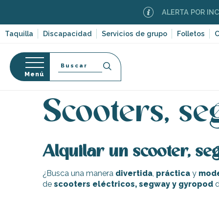
Aller
ALERTA POR INCEN
au
contenu
Taquilla
Discapacidad
Servicios de grupo
Folletos
C
principal
Buscar
Menú
Página Web
Organización – Actividades y Ocio
A
so
Scooters, s
Alquilar un scooter, se
-en-Ré
Bois-Plage-en-
¿Busca una manera
divertida
,
práctica
y
mod
de
scooters eléctricos, segway y gyropod
d
nt-Clément-
leines
Couarde-sur-
Paseo guiado en autogiro/Segway con Atlantic Gyropod