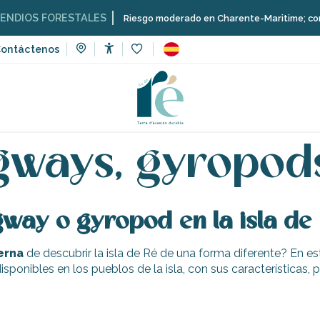
DIOS FORESTALES
Riesgo moderado en Charente-Maritime; consulta 
ontáctenos
Accessibilité
Voir les favoris
lquiler : bicicletas, material náutico…
Scooters, segways, gyrop
egways, gyropod
gway o gyropod en la isla de
erna
de descubrir la isla de Ré de una forma diferente? En es
isponibles en los pueblos de la isla, con sus características, 
e