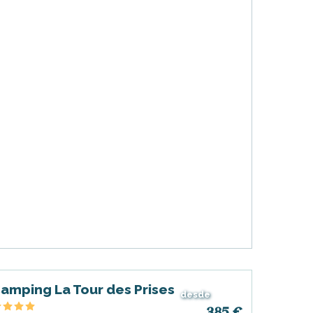
amping La Tour des Prises
desde
385
€