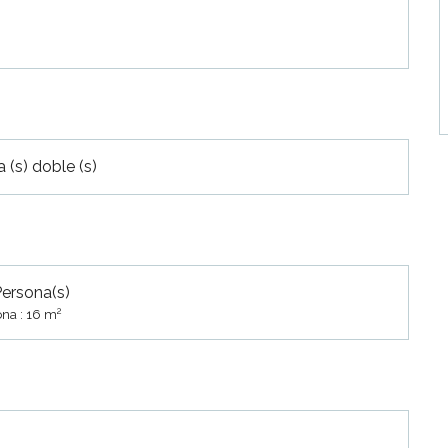
 (s) doble (s)
Persona(s)
2
na : 16 m