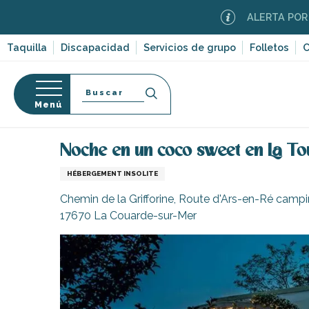
Aller
ALERTA POR INCENDI
au
contenu
Taquilla
Discapacidad
Servicios de grupo
Folletos
C
principal
Buscar
Menú
Página Web
Noche en un coco sweet en La Tour de
so
Noche en un coco sweet en La To
HÉBERGEMENT INSOLITE
Chemin de la Grifforine, Route d'Ars-en-Ré campi
17670 La Couarde-sur-Mer
-en-Ré
Bois-Plage-en-
nt-Clément-
leines
Couarde-sur-