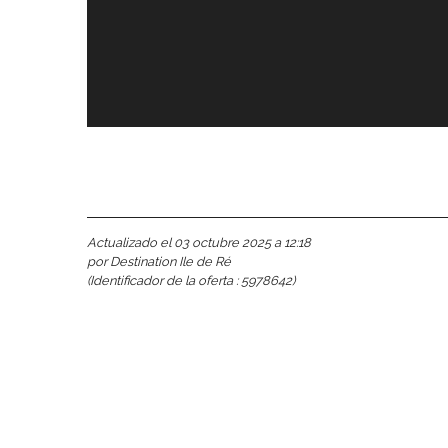
nas
 Ré:
ento
Actualizado el 03 octubre 2025 a 12:18
por Destination Ile de Ré
(Identificador de la oferta :
5978642
)