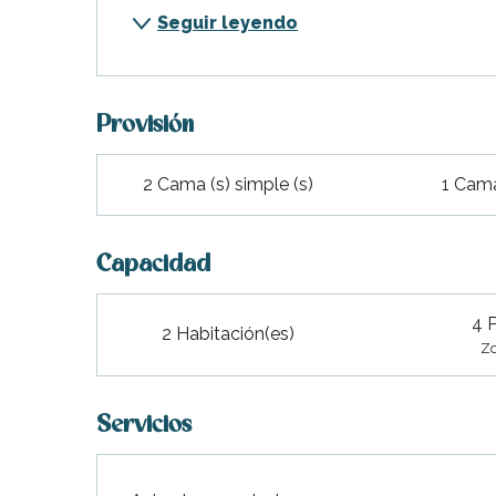
Seguir leyendo
Provisión
2 Cama (s) simple (s)
1 Cama
Capacidad
indible
4 
2 Habitación(es)
Zo
Servicios