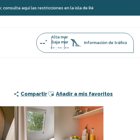
uí las restricciones en la isla de Ré
Alta mar
--°
Baja mar
Información de tráfico
--
--
--
:
:
Ajouter aux favoris
Compartir
Añadir a mis favoritos