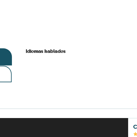
Idiomas hablados
Idiomas hablados
C