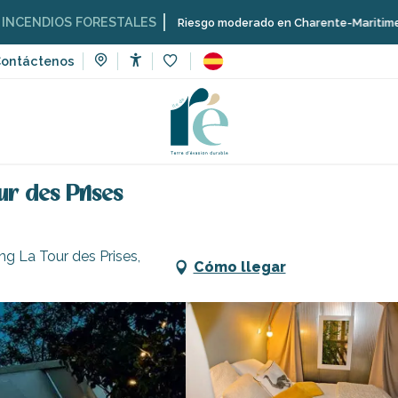
OS FORESTALES
Riesgo moderado en Charente-Maritime; consulta aq
ontáctenos
Accessibilité
Voir les favoris
s Prises
ur des Prises
ng La Tour des Prises,
Cómo llegar