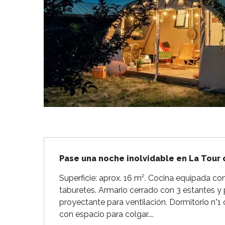
Flotte
 Portes-en-Ré
x
edoux-Plage
nt-Martin-de-Ré
nte-Marie-de-Ré
Descripción
Pase una noche inolvidable en La Tour 
Superficie: aprox. 16 m². Cocina equipada con
taburetes. Armario cerrado con 3 estantes y 
proyectante para ventilación. Dormitorio n°
con espacio para colgar....