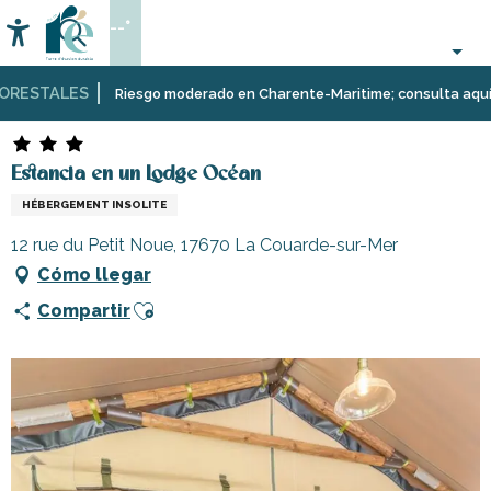
Aller
--°
au
Accessibilité
Buscar
contenu
principal
ESTALES
Página Web
Estancia en un Lodge Océan
Riesgo moderado en Charente-Maritime; consulta aquí las r
Estancia en un Lodge Océan
HÉBERGEMENT INSOLITE
12 rue du Petit Noue, 17670 La Couarde-sur-Mer
Cómo llegar
Ajouter aux favoris
Compartir