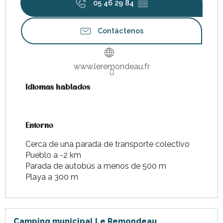
05 46 29 84
▒▒
Contáctenos
www.leremondeau.fr
Idiomas hablados
Idiomas hablados
Entorno
Entorno
Cerca de una parada de transporte colectivo
Pueblo a -2 km
Parada de autobús a menos de 500 m
Playa a 300 m
Camping municipal Le Remondeau