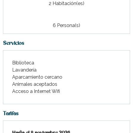
2 Habitación(es)
6 Persona(s)
Servicios
Biblioteca
Lavandería
Aparcamiento cercano
Animales aceptados
Acceso a Internet Wifi
Tarifas
Desde
Hasta el
14 marzo 2026
8 noviembre 2026
hasta
8 noviembre 2026