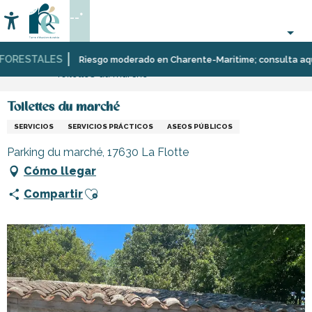
Aller
--°
au
Accessibilité
Buscar
contenu
principal
ORESTALES
Página Web
Infórmese
Tiendas
Tiendas
Riesgo moderado en Charente-Maritime; consulta aquí las
Toilettes du marché
y
y
comercios
artesanos
Toilettes du marché
SERVICIOS
SERVICIOS PRÁCTICOS
ASEOS PÚBLICOS
Parking du marché, 17630 La Flotte
Cómo llegar
Ajouter aux favoris
Compartir