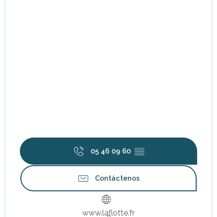
05 46 09 60
▒▒
Contáctenos
www.laflotte.fr