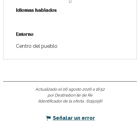
Idiomas hablados
Idiomas hablados
Entorno
Entorno
Centro del pueblo
Actualizado el 06 agosto 2026 a 16:52
por Destination Ile de Ré
(Identificador de la oferta :
6115058
)
Señalar un error