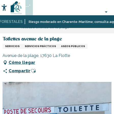
Aller
--°
au
Accessibilité
Buscar
contenu
principal
ORESTALES
Página Web
Infórmese
Tiendas
Tiendas
Riesgo moderado en Charente-Maritime; consulta aquí las
Toilettes avenue de la plage
y
y
comercios
artesanos
Toilettes avenue de la plage
SERVICIOS
SERVICIOS PRÁCTICOS
ASEOS PÚBLICOS
Avenue de la plage, 17630 La Flotte
Cómo llegar
Ajouter aux favoris
Compartir