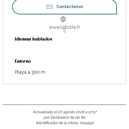
Contáctenos
www.laflotte.fr
Idiomas hablados
Idiomas hablados
Entorno
Entorno
Playa a 300 m
Actualizado el 07 agosto 2026 a 17:07
por Destination Ile de Ré
(Identificador de la oferta :
6114154
)