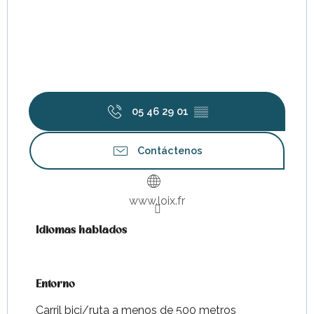
05 46 29 01
▒▒
Contáctenos
www.loix.fr
Idiomas hablados
Idiomas hablados
Entorno
Entorno
Carril bici/ruta a menos de 500 metros