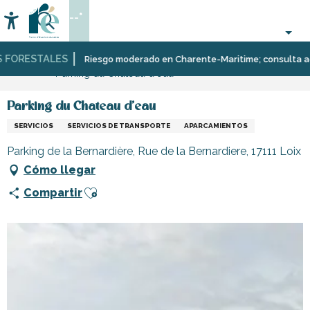
Aller
--°
au
Accessibilité
Buscar
contenu
principal
FORESTALES
Página Web
Infórmese
Tiendas
Tiendas
Riesgo moderado en Charente-Maritime; consulta aquí l
Parking du Chateau d'eau
y
y
comercios
artesanos
Parking du Chateau d'eau
SERVICIOS
SERVICIOS DE TRANSPORTE
APARCAMIENTOS
Parking de la Bernardière, Rue de la Bernardiere, 17111 Loix
Cómo llegar
Ajouter aux favoris
Compartir