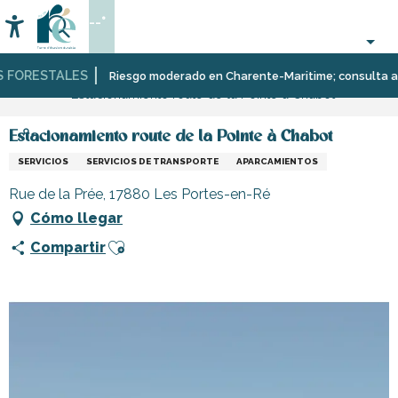
Aller
--°
au
Accessibilité
Buscar
contenu
principal
FORESTALES
Página Web
Infórmese
Tiendas
Tiendas
Riesgo moderado en Charente-Maritime; consulta aquí l
Estacionamiento route de la Pointe à Chabot
y
y
comercios
artesanos
Estacionamiento route de la Pointe à Chabot
SERVICIOS
SERVICIOS DE TRANSPORTE
APARCAMIENTOS
Rue de la Prée, 17880 Les Portes-en-Ré
Cómo llegar
Ajouter aux favoris
Compartir