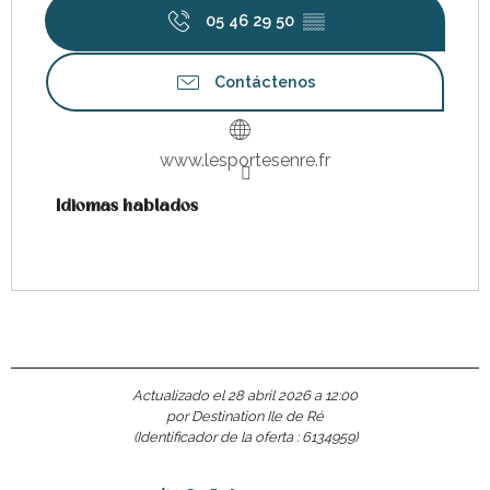
05 46 29 50
▒▒
Contáctenos
www.lesportesenre.fr
Idiomas hablados
Idiomas hablados
Actualizado el 28 abril 2026 a 12:00
por Destination Ile de Ré
(Identificador de la oferta :
6134959
)