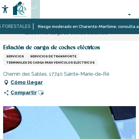
Aller
--°
au
Accessibilité
Buscar
contenu
principal
FORESTALES
Página Web
Infórmese
Tiendas
Tiendas
Riesgo moderado en Charente-Maritime; consulta aquí l
Estación de carga de coches eléctricos
y
y
comercios
artesanos
Estación de carga de coches eléctricos
SERVICIOS
SERVICIOS DE TRANSPORTE
TERMINALES DE CARGA PARA VEHÍCULOS ELÉCTRICOS
Chemin des Sables, 17740 Sainte-Marie-de-Ré
Cómo llegar
Ajouter aux favoris
Compartir