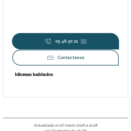
05 46 30 21
▒▒
Contáctenos
Idiomas hablados
Idiomas hablados
Actualizado el 26 marzo 2026 a 10:28
por Destination Ile de Ré