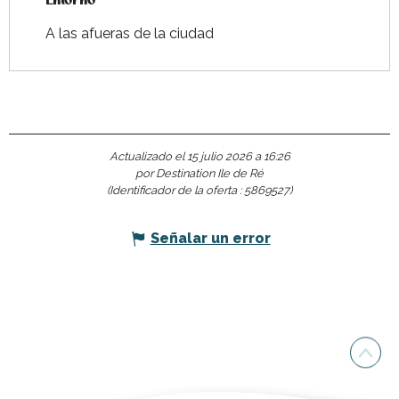
Entorno
Entorno
A las afueras de la ciudad
Actualizado el 15 julio 2026 a 16:26
por Destination Ile de Ré
(Identificador de la oferta :
5869527
)
Señalar un error