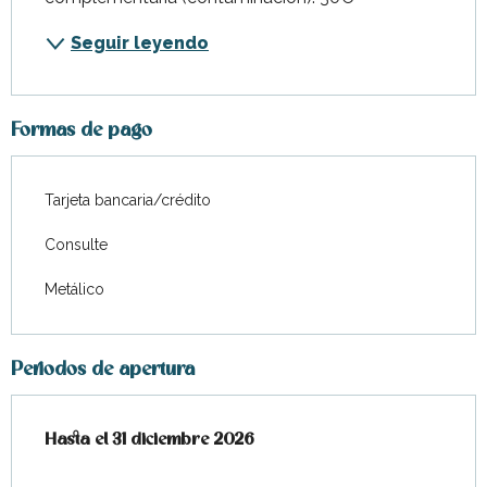
Seguir leyendo
Formas de pago
Tarjeta bancaria/crédito
Consulte
Metálico
Periodos de apertura
Del
Hasta el
2 enero 2026
31 diciembre 2026
al
31 diciembre 2026