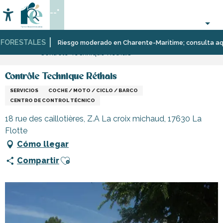
Aller
--°
au
Accessibilité
Buscar
contenu
principal
ORESTALES
Página Web
Infórmese
Tiendas
Tiendas
Riesgo moderado en Charente-Maritime; consulta aquí la
Contrôle Technique Réthais
y
y
comercios
artesanos
Contrôle Technique Réthais
SERVICIOS
COCHE / MOTO / CICLO / BARCO
CENTRO DE CONTROL TÉCNICO
18 rue des caillotières, Z.A La croix michaud, 17630 La
Flotte
Cómo llegar
Ajouter aux favoris
Compartir