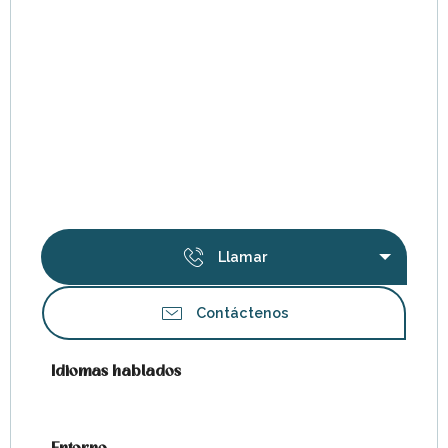
Llamar
Contáctenos
Idiomas hablados
Idiomas hablados