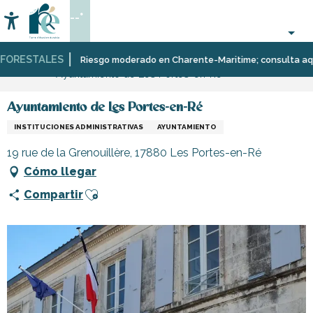
Aller
--°
au
Accessibilité
Buscar
contenu
principal
ORESTALES
Página Web
Infórmese
Tiendas
Tiendas
Riesgo moderado en Charente-Maritime; consulta aquí las
Ayuntamiento de Les Portes-en-Ré
y
y
comercios
artesanos
Ayuntamiento de Les Portes-en-Ré
INSTITUCIONES ADMINISTRATIVAS
AYUNTAMIENTO
19 rue de la Grenouillère, 17880 Les Portes-en-Ré
Cómo llegar
Ajouter aux favoris
Compartir