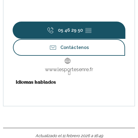
05 46 29 50
▒▒
Contáctenos
www.lesportesenre.fr
Idiomas hablados
Idiomas hablados
Actualizado el 11 febrero 2026 a 16:49