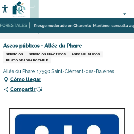
Aller
--°
au
Accessibilité
Buscar
contenu
principal
ORESTALES
Página Web
Infórmese
Tiendas
Tiendas
Riesgo moderado en Charente-Maritime; consulta aquí la
Aseos públicos - Allée du Phare
y
y
comercios
artesanos
Aseos públicos - Allée du Phare
SERVICIOS
SERVICIOS PRÁCTICOS
ASEOS PÚBLICOS
PUNTO DE AGUA POTABLE
Allée du Phare, 17590 Saint-Clément-des-Baleines
Cómo llegar
Ajouter aux favoris
Compartir