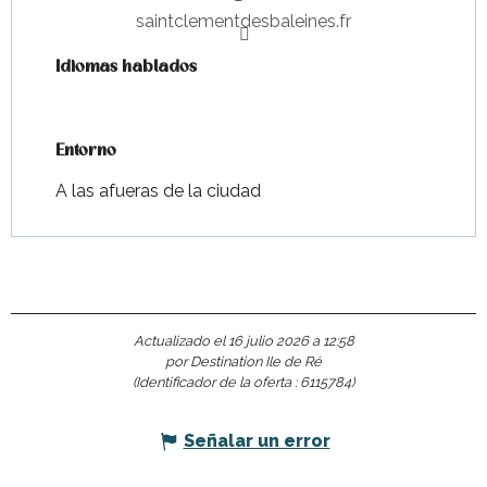
saintclementdesbaleines.fr
Idiomas hablados
Idiomas hablados
Entorno
Entorno
A las afueras de la ciudad
Actualizado el 16 julio 2026 a 12:58
por Destination Ile de Ré
(Identificador de la oferta :
6115784
)
Señalar un error