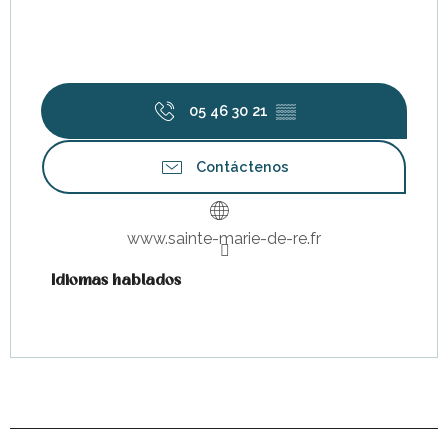
05 46 30 21
▒▒
Contáctenos
www.sainte-marie-de-re.fr
Idiomas hablados
Idiomas hablados