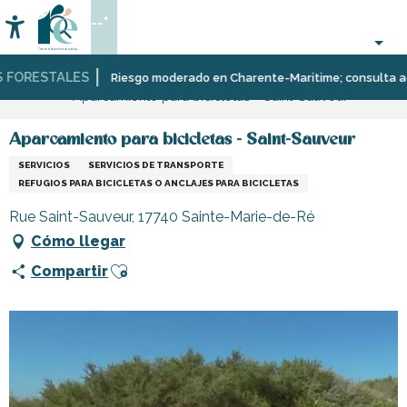
Aller
--°
au
Accessibilité
Buscar
contenu
principal
FORESTALES
Página Web
Infórmese
Tiendas
Tiendas
Riesgo moderado en Charente-Maritime; consulta aquí l
Aparcamiento para bicicletas - Saint-Sauveur
y
y
comercios
artesanos
Aparcamiento para bicicletas - Saint-Sauveur
SERVICIOS
SERVICIOS DE TRANSPORTE
REFUGIOS PARA BICICLETAS O ANCLAJES PARA BICICLETAS
Rue Saint-Sauveur, 17740 Sainte-Marie-de-Ré
Cómo llegar
Ajouter aux favoris
Compartir