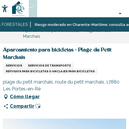
Aller
--°
au
Accessibilité
Buscar
contenu
principal
FORESTALES
Página Web
Infórmese
Tiendas
Tiendas
Riesgo moderado en Charente-Maritime; consulta aquí l
Aparcamiento para bicicletas - Plage du Petit
y
y
Marchais
comercios
artesanos
Aparcamiento para bicicletas - Plage du Petit
Marchais
SERVICIOS
SERVICIOS DE TRANSPORTE
REFUGIOS PARA BICICLETAS O ANCLAJES PARA BICICLETAS
plage du petit marchais, route du petit marchais, 17880
Les Portes-en-Ré
Cómo llegar
Ajouter aux favoris
Compartir