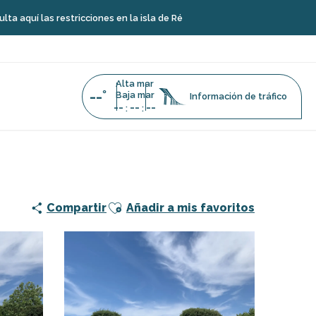
as restricciones en la isla de Ré
Alta mar
--°
Baja mar
Información de tráfico
--
--
--
:
:
Ajouter aux favoris
Compartir
Añadir a mis favoritos